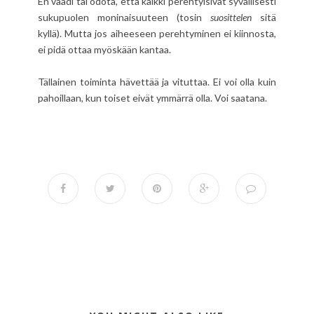
En vaadi tai odota, että kaikki perehtyisivät syvällisesti
sukupuolen moninaisuuteen (tosin
suosittelen
sitä
kyllä). Mutta jos aiheeseen perehtyminen ei kiinnosta,
ei pidä ottaa myöskään kantaa.
Tällainen toiminta hävettää ja vituttaa. Ei voi olla kuin
pahoillaan, kun toiset eivät ymmärrä olla. Voi saatana.