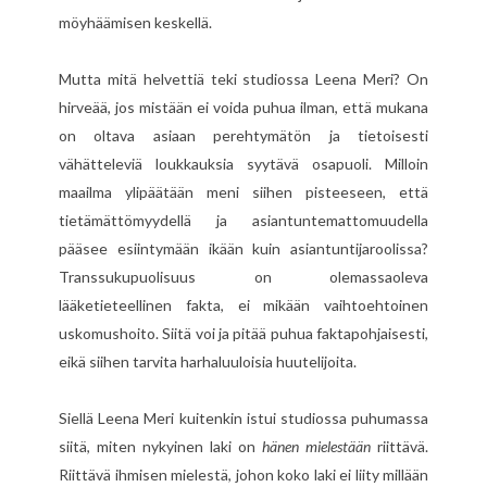
möyhäämisen keskellä.
Mutta mitä helvettiä teki studiossa Leena Meri? On
hirveää, jos mistään ei voida puhua ilman, että mukana
on oltava asiaan perehtymätön ja tietoisesti
vähätteleviä loukkauksia syytävä osapuoli. Milloin
maailma ylipäätään meni siihen pisteeseen, että
tietämättömyydellä ja asiantuntemattomuudella
pääsee esiintymään ikään kuin asiantuntijaroolissa?
Transsukupuolisuus on olemassaoleva
lääketieteellinen fakta, ei mikään vaihtoehtoinen
uskomushoito. Siitä voi ja pitää puhua faktapohjaisesti,
eikä siihen tarvita harhaluuloisia huutelijoita.
Siellä Leena Meri kuitenkin istui studiossa puhumassa
siitä, miten nykyinen laki on
hänen mielestään
riittävä.
Riittävä ihmisen mielestä, johon koko laki ei liity millään