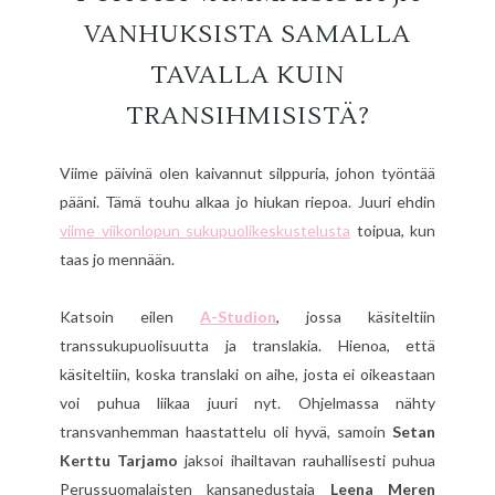
VANHUKSISTA SAMALLA
TAVALLA KUIN
TRANSIHMISISTÄ?
Viime päivinä olen kaivannut silppuria, johon työntää
pääni. Tämä touhu alkaa jo hiukan riepoa. Juuri ehdin
viime viikonlopun sukupuolikeskustelusta
toipua, kun
taas jo mennään.
Katsoin eilen
A-Studion
, jossa käsiteltiin
transsukupuolisuutta ja translakia. Hienoa, että
käsiteltiin, koska translaki on aihe, josta ei oikeastaan
voi puhua liikaa juuri nyt. Ohjelmassa nähty
transvanhemman haastattelu oli hyvä, samoin
Setan
Kerttu Tarjamo
jaksoi ihailtavan rauhallisesti puhua
Perussuomalaisten kansanedustaja
Leena Meren