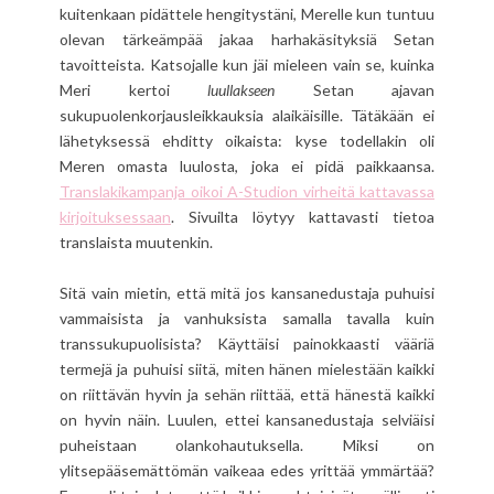
kuitenkaan pidättele hengitystäni, Merelle kun tuntuu
olevan tärkeämpää jakaa harhakäsityksiä Setan
tavoitteista. Katsojalle kun jäi mieleen vain se, kuinka
Meri kertoi
luullakseen
Setan ajavan
sukupuolenkorjausleikkauksia alaikäisille. Tätäkään ei
lähetyksessä ehditty oikaista: kyse todellakin oli
Meren omasta luulosta, joka ei pidä paikkaansa.
Translakikampanja oikoi A-Studion virheitä kattavassa
kirjoituksessaan
. Sivuilta löytyy kattavasti tietoa
translaista muutenkin.
Sitä vain mietin, että mitä jos kansanedustaja puhuisi
vammaisista ja vanhuksista samalla tavalla kuin
transsukupuolisista? Käyttäisi painokkaasti vääriä
termejä ja puhuisi siitä, miten hänen mielestään kaikki
on riittävän hyvin ja sehän riittää, että hänestä kaikki
on hyvin näin. Luulen, ettei kansanedustaja selviäisi
puheistaan olankohautuksella. Miksi on
ylitsepääsemättömän vaikeaa edes yrittää ymmärtää?