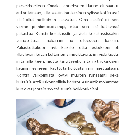
parvekkeelleen. Omaksi onnekseen Hanne oli saanut
auton lainaan, sillä saaliin kantaminen sylissä kotiin asti
olisi ollut melkoinen saavutus. Oma saaliini oli sen
verran pienimuotoisempi, että sen sai kätevästi
pakattua Kontin kesäkassiin ja vielä kesäkassissakin
sujautettua mukanani jo olleeseen kassiin.
Paljastettakoon nyt kaikille, että ostokseni oli
ylläolevan kuvan kultainen simpukkavati. En vielä tiedä,
mitä sillä teen, mutta tarvitseeko sitä nyt jokaikisen
kauniin esineen käyttötarkoitusta niin miettiäkään.
Kontin valikoimista löytyi muuten runsaasti sekä
kultaisia että uskonnollisia koriste-esineitä: molemmat
kun ovat jostain syystä suuria heikkouksiani.