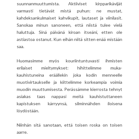
suunnanmuuttumista. Aktiiviset kirpparikävijät
varmasti tietävät mistä puhun: ne mustat,
kahdeksankulmaiset kahvikupit, lautaset ja viinilasit.
Sanokaa minun sanoneen, että niistä tulee vielä
haluttuja. Sinä päivänä kiroan itseäni, etten ole
astiastoa ostanut. Kun eihän niitä sitten enää mistään
saa.
Huomasimme myös kouriintuntuvasti ihmisten
erilaiset mieltymykset: hihittelimme muka-
kauhistuneina eräällekin joka kodin menneelle
muotivirtaukselle ja kiittelimme korkeampia voimia
muodin muuttumisesta. Perässämme kierrosta tehnyt
asiakas taas nappasi meitä kauhistuttaneen
kapistuksen kärryynsä, silminnähden iloisena
löydöstään.
Niinhän sitä sanotaan, että toisen roska on toisen
aarre.