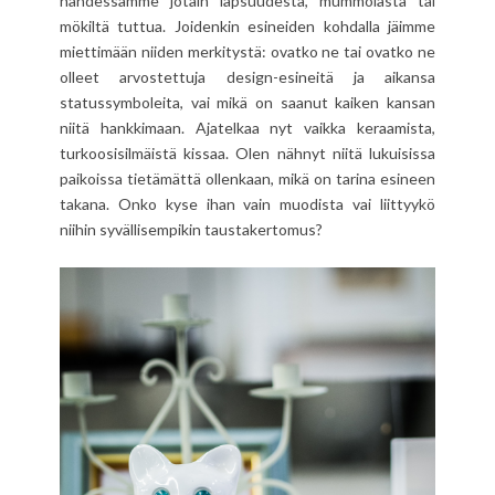
nähdessämme jotain lapsuudesta, mummolasta tai
mökiltä tuttua. Joidenkin esineiden kohdalla jäimme
miettimään niiden merkitystä: ovatko ne tai ovatko ne
olleet arvostettuja design-esineitä ja aikansa
statussymboleita, vai mikä on saanut kaiken kansan
niitä hankkimaan. Ajatelkaa nyt vaikka keraamista,
turkoosisilmäistä kissaa. Olen nähnyt niitä lukuisissa
paikoissa tietämättä ollenkaan, mikä on tarina esineen
takana. Onko kyse ihan vain muodista vai liittyykö
niihin syvällisempikin taustakertomus?