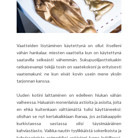
Vaatteiden löytäminen käytettynä on ollut itselleni
vähän hankalaa: miesten vaatteita kun on käytettynä
saatavilla selkeästi vähemmän. Sukupuolijaotteluakin
ratkaisevampi tekijä tosin on vaatekokoni ja erityisesti
vaatemakuni: ne kun eivät kovin usein mene yksiin
tarjonnan kanssa.
Uuden kotini laittaminen on edelleen hiukan vähän
vaiheessa. Haluaisin monenlaisia astioita ja asioita, joita
en ehkä kuitenkaan välttämättä tulisi käyttäneeksi:
olisihan se nyt kertakaikkiaan ihanaa, jos astiakaappiin
kurkistaessa vastassa olisi täysimääräinen
kahviastiasto. Vaikka nautin tyylikkäistä sokerikoista ja
kahviaseteista esimerkiksi ystävieni luona kyläillessä,