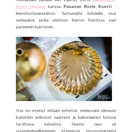
blogin
Hannen
kanssa
Punaisen Ristin Kontti
-
kierrätystavarataloon. Sattumalta kohdalle osui
sadepäivä, jonka viettoon kierros Kontissa sopi
paremmin kuin hyvin.
Itse en etsinyt mitään erityistä: mielessäni siinsivät
kuitenkin erikoiset vaatteet ja kaikenlainen kotona
tarvittava esineistö. Hanne taas oli
suunnitelmallisemmin etsimässä sisustustarpeita