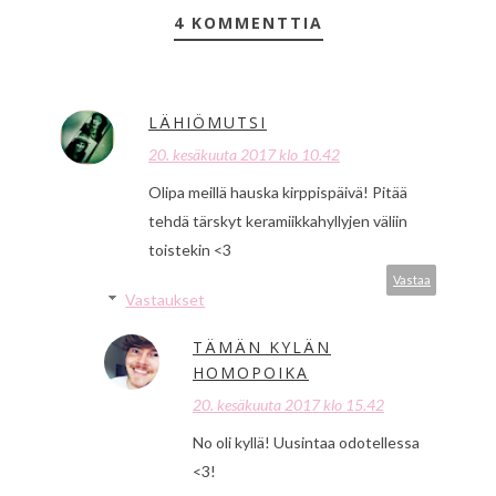
4 KOMMENTTIA
LÄHIÖMUTSI
20. kesäkuuta 2017 klo 10.42
Olipa meillä hauska kirppispäivä! Pitää
tehdä tärskyt keramiikkahyllyjen väliin
toistekin <3
Vastaa
Vastaukset
TÄMÄN KYLÄN
HOMOPOIKA
20. kesäkuuta 2017 klo 15.42
No oli kyllä! Uusintaa odotellessa
<3!