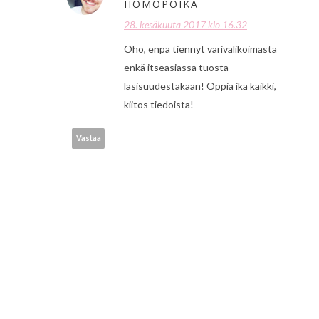
HOMOPOIKA
28. kesäkuuta 2017 klo 16.32
Oho, enpä tiennyt värivalikoimasta
enkä itseasiassa tuosta
lasisuudestakaan! Oppia ikä kaikki,
kiitos tiedoista!
Vastaa