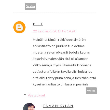
Vastaa
PETE
22. kesäkuuta 2017 klo 14.24
Heipä hei tämän rokki goottimörön
arkiastiasto on juurikin tuo octime
mustana se on oikeasti todella kaunis
kasarihirveydessään sitä oli aikanaan
valkoisena ja myös ulkomailla kirkkaana
astiastona jollakin tavalla olisi huisia jos
sitä olisi tehty punaisena ja tiesithän että
kyseinen astiasto on lasia ei posliinia
Vastaa
Vastaukset
TÄMÄN KYLÄN