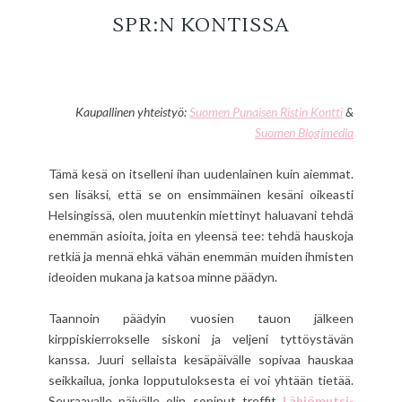
SPR:N KONTISSA
Kaupallinen yhteistyö:
Suomen Punaisen Ristin Kontti
&
Suomen Blogimedia
Tämä kesä on itselleni ihan uudenlainen kuin aiemmat.
sen lisäksi, että se on ensimmäinen kesäni oikeasti
Helsingissä, olen muutenkin miettinyt haluavani tehdä
enemmän asioita, joita en yleensä tee: tehdä hauskoja
retkiä ja mennä ehkä vähän enemmän muiden ihmisten
ideoiden mukana ja katsoa minne päädyn.
Taannoin päädyin vuosien tauon jälkeen
kirppiskierrokselle siskoni ja veljeni tyttöystävän
kanssa. Juuri sellaista kesäpäivälle sopivaa hauskaa
seikkailua, jonka lopputuloksesta ei voi yhtään tietää.
Seuraavalle päivälle olin sopinut treffit
Lähiömutsi
-