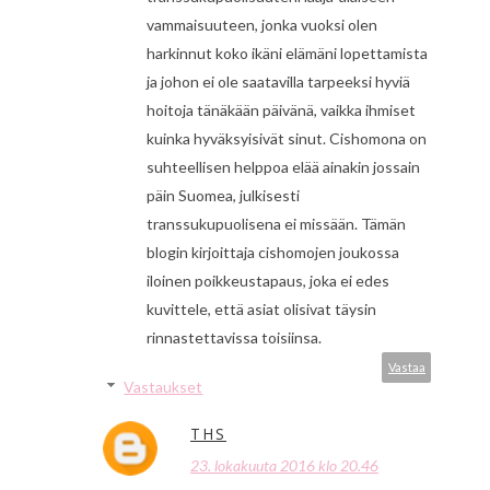
vammaisuuteen, jonka vuoksi olen
harkinnut koko ikäni elämäni lopettamista
ja johon ei ole saatavilla tarpeeksi hyviä
hoitoja tänäkään päivänä, vaikka ihmiset
kuinka hyväksyisivät sinut. Cishomona on
suhteellisen helppoa elää ainakin jossain
päin Suomea, julkisesti
transsukupuolisena ei missään. Tämän
blogin kirjoittaja cishomojen joukossa
iloinen poikkeustapaus, joka ei edes
kuvittele, että asiat olisivat täysin
rinnastettavissa toisiinsa.
Vastaa
Vastaukset
THS
23. lokakuuta 2016 klo 20.46