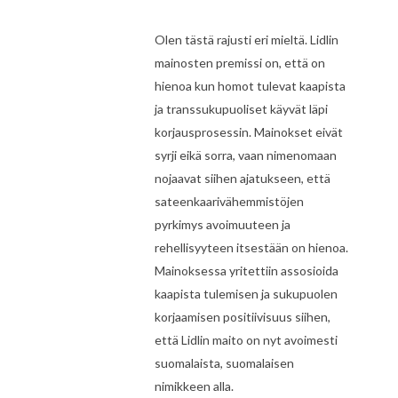
Olen tästä rajusti eri mieltä. Lidlin
mainosten premissi on, että on
hienoa kun homot tulevat kaapista
ja transsukupuoliset käyvät läpi
korjausprosessin. Mainokset eivät
syrji eikä sorra, vaan nimenomaan
nojaavat siihen ajatukseen, että
sateenkaarivähemmistöjen
pyrkimys avoimuuteen ja
rehellisyyteen itsestään on hienoa.
Mainoksessa yritettiin assosioida
kaapista tulemisen ja sukupuolen
korjaamisen positiivisuus siihen,
että Lidlin maito on nyt avoimesti
suomalaista, suomalaisen
nimikkeen alla.