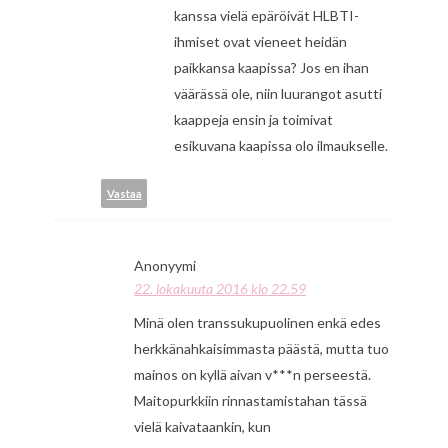
kanssa vielä epäröivät HLBTI-
ihmiset ovat vieneet heidän
paikkansa kaapissa? Jos en ihan
väärässä ole, niin luurangot asutti
kaappeja ensin ja toimivat
esikuvana kaapissa olo ilmaukselle.
Vastaa
Anonyymi
22. lokakuuta 2016 klo 22.59
Minä olen transsukupuolinen enkä edes
herkkänahkaisimmasta päästä, mutta tuo
mainos on kyllä aivan v***n perseestä.
Maitopurkkiin rinnastamistahan tässä
vielä kaivataankin, kun