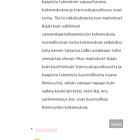
kaapista tuleminen vapauttavana
kokemuksena ja transsukupuolisuus ovat
totta. Tästä näkökulmasta nuo mainokset
ikään kuin validoivat
sateenkaarivähemmistön kokemuksia,
normalisoivat noita kokemuksia sellaisiksi,
joita kenen tahansa Lidlin asiakkaan tulisi
ymmärtää olevan. Nuo mainokset ikään
kuin käsittelevät transsukupuolisuutta ja
kaapista tulemista luonnollisena osana
ihmisyyttä, vähän samaan tapaan kuin
vaikka keski-iän kriisi, teini-ikä, ero,
vanhemmuus jne. ovat luonnollisia
ihmisyyden kokemuksia.
Vastaa
Vastaukset