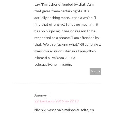
say, 'I'm rather offended by that.' As if
that gives them certain rights. It's
actually nothing more... than a whine. 'I
find that offensive.' It has no meaning; it
has no purpose; it has no reason to be
respected as a phrase. 'I am offended by
that.' Well, so fucking what." -Stephen Fry,
mies joka eli nuoruutensa aikana jolloin
oikeasti oli vaikeaa kuulua
seksuaalivähemmisöön.
Vastaa
Anonyymi
22. lokakuuta 2016 klo 22.13
Näen kuvassa vain mainoslauseita, en