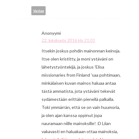
Vastaa
Anonyymi
22. lokakuuta 2016 klo 21.01
Itsekin joskus pohdin mainonnan keinoja.
Itse olen kristitty, ja moni ystäväni on
lähetystyöntekijä, ja joskus 'Elisa
missionaries from Finland 'saa pohtimaan,
minkälaisen kuvan mainos haluaa antaa
tästä ammatista, jota ystäväni tekevät
sydämestään erittäin pienellä palkalla.
Toki ymmärrän, että se on vain huumoria,
ja olen ajan kanssa oppinut jopa
nauramaan niille mainoksille! :D Liian
vakavasti en haluakaan ottaa mainoksia,