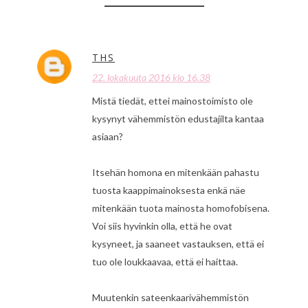
THS
22. lokakuuta 2016 klo 16.38
Mistä tiedät, ettei mainostoimisto ole
kysynyt vähemmistön edustajilta kantaa
asiaan?
Itsehän homona en mitenkään pahastu
tuosta kaappimainoksesta enkä näe
mitenkään tuota mainosta homofobisena.
Voi siis hyvinkin olla, että he ovat
kysyneet, ja saaneet vastauksen, että ei
tuo ole loukkaavaa, että ei haittaa.
Muutenkin sateenkaarivähemmistön