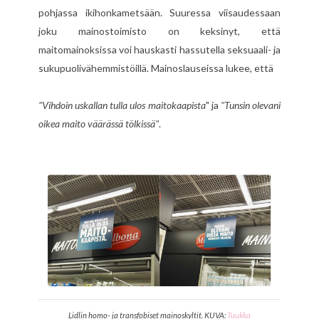
pohjassa ikihonkametsään. Suuressa viisaudessaan
joku mainostoimisto on keksinyt, että
maitomainoksissa voi hauskasti hassutella seksuaali- ja
sukupuolivähemmistöillä. Mainoslauseissa lukee, että
"Vihdoin uskallan tulla ulos maitokaapista
" ja
"Tunsin olevani
oikea maito väärässä tölkissä"
.
Lidlin homo- ja transfobiset mainoskyltit. KUVA:
Tuukka