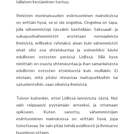
tällaisen kestäminen tuntuu.
Ihmisten moninaisuuden esiintuominen mainoksissa
on erittäin hyvä, se ei ole ongelma. Ongelma on tapa,
jolla vähemmistöjä tässäkin käsitellään. Seksuaali- ja
sukupuolivähemmistöt erotetaan normaaleista
ihmisistä, erilliseksi ryhmäksi, aivan kuin vähemmistöt
eivät olisi osa yhteiskuntaa ja esimerkiksi kävisi
edullisten ostosten perässä Lidlissä. Sillä kyse
nimittäin on osasta yhteiskuntaa ja ihan samanlaisesta
edullisten ostosten etsimisestä kuin muillakin. Ei
mistään, mitä pitäisi rinnastaa maitopurkkeihin tai
satuolentoihin, vaan oikeista ihmisistä.
Toivon kuitenkin, ettei Lidlissä lannistuta tästä. Nyt
vain reippaasti pyytämään anteeksi, ja ottamaan
opikseen. Kuten sanottu, vähemmistöjen
esiintuominen mainoksissa on erittäin hyvä, jopa
toivottavaa. Se vain pitää tehdä asiallisesti ja ihmisarvo
huomioon ottaen.