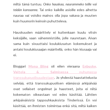
miltä tämä tuntuu.
Onko hauskaa, naurammeko teille vai
teidän kanssanne
. Tai onko kaikille asioille edes aihetta
nauraa vai voisiko mainos olla jopa vakava ja muuten
kuin huumorin keinoin puhutteleva.
Hauskuuden määrittely ei kuitenkaan kuulu vitsin
keksijälle, vaan vähemmistölle, jolle nauretaan. Aivan
sama kuin sivuuttaisi koulukiusatun kokemukset ja
antaisi koulukiusaajan määritellä, onko hän kiusaaja vai
ei.
Bloggari
Mona Bling
oli eilen vieraana
Enbuske,
Veitola & Salmisessa
puhumassa
transsukupuolisuudestaan
. Jo yhdestä haastattelusta
selviää, että transsukupuolisen elämässä arkipäivää
ovat sellaiset ongelmat ja haasteet, joita ei niitä
kokematon oikeastaan voi edes käsittää. Lähtien
arkipäiväisistä tappouhkauksista Tinderissä. En voi
käsittää, en ihmisten toimintaa enkä sitä, miltä kaiken