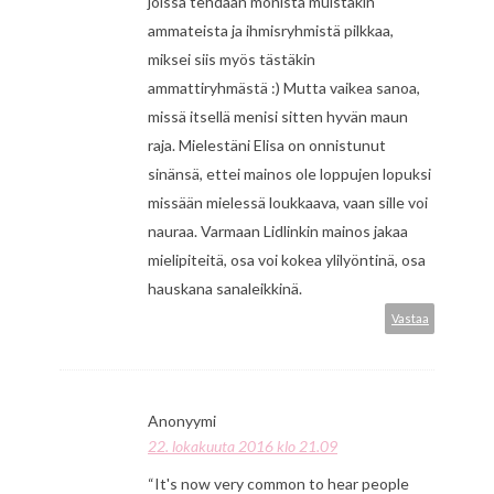
joissa tehdään monista muistakin
ammateista ja ihmisryhmistä pilkkaa,
miksei siis myös tästäkin
ammattiryhmästä :) Mutta vaikea sanoa,
missä itsellä menisi sitten hyvän maun
raja. Mielestäni Elisa on onnistunut
sinänsä, ettei mainos ole loppujen lopuksi
missään mielessä loukkaava, vaan sille voi
nauraa. Varmaan Lidlinkin mainos jakaa
mielipiteitä, osa voi kokea ylilyöntinä, osa
hauskana sanaleikkinä.
Vastaa
Anonyymi
22. lokakuuta 2016 klo 21.09
“It's now very common to hear people