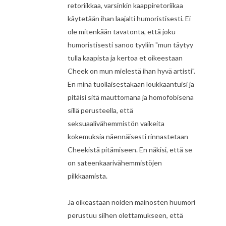
retoriikkaa, varsinkin kaappiretoriikaa
käytetään ihan laajalti humoristisesti. Ei
ole mitenkään tavatonta, että joku
humoristisesti sanoo tyyliin "mun täytyy
tulla kaapista ja kertoa et oikeestaan
Cheek on mun mielestä ihan hyvä artisti".
En minä tuollaisestakaan loukkaantuisi ja
pitäisi sitä mauttomana ja homofobisena
sillä perusteella, että
seksuaalivähemmistön vaikeita
kokemuksia näennäisesti rinnastetaan
Cheekistä pitämiseen. En näkisi, että se
on sateenkaarivähemmistöjen
pilkkaamista.
Ja oikeastaan noiden mainosten huumori
perustuu siihen olettamukseen, että