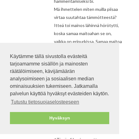
hämmentämiseksi bi.
Mä ihmettelen miten muilla piisaa
virtaa suutahtaa tämmötteestä?
Itteä toi mainos lähinnä hörötytti,
koska samaa maitoahan se on,
vaikka on eripurkissa. Samaa maitoa
kaikissa erilaisissa purkeissa. Eli
Käytämme tällä sivustolla evästeitä
voisi sanoa ihmisiä kaikki ruumista
tarjoamamme sisällön ja mainosten
sen kummimmin tuomitsematta.
räätälöimiseen, kävijämäärän
Mutta hei, ainahan voidaan nähdä
analysoimiseen ja sosiaalisen median
kaikki vähääkään vähemmistöihin
ominaisuuksien tukemiseen. Jatkamalla
viittaavat jutut negatiivisessa
palvelun käyttöä hyväksyt evästeiden käytön.
valossa, koska sehän on se voima
Tutustu tietosuojaselosteeseen
jolla kannattaa mennä eteenpäin.
Hyväksyn
SANNA
10. marraskuuta 2016 klo 13.43