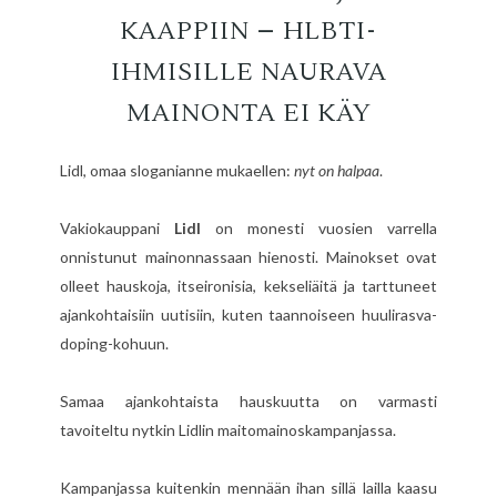
KAAPPIIN – HLBTI-
IHMISILLE NAURAVA
MAINONTA EI KÄY
Lidl, omaa sloganianne mukaellen:
nyt on halpaa
.
Vakiokauppani
Lidl
on monesti vuosien varrella
onnistunut mainonnassaan hienosti. Mainokset ovat
olleet hauskoja, itseironisia, kekseliäitä ja tarttuneet
ajankohtaisiin uutisiin, kuten taannoiseen huulirasva-
doping-kohuun.
Samaa ajankohtaista hauskuutta on varmasti
tavoiteltu nytkin Lidlin maitomainoskampanjassa.
Kampanjassa kuitenkin mennään ihan sillä lailla kaasu