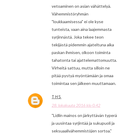
vetoaminen on asian vähättelyä.
Vähemmistöryhmän
"loukkaamisessa" ei ole kyse
tunteista, vaan aina laajemmasta
syrjinnästä. Joka tekee teon
tekijästä pidemmin ajateltuna aika
paskan ihmisen, olkoon toiminta
tahatonta tai ajattelemattomuutta.
Virheitä sattuu, mutta silloin ne
pitää pystyä myöntämään ja omaa
toimintaa sen jälkeen muuttamaan.
THS
28. lokakuuta 2016 klo 0.42
"Lidlin mainos on järkyttävän typerä
ja uusintaa syrjintää ja sukupuoli ja
seksuaalivähemmistöjen sortoa."