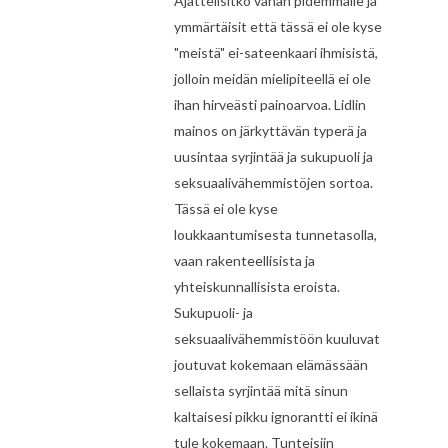
Ajattelisitko vähän pidemmälle ja
ymmärtäisit että tässä ei ole kyse
"meistä" ei-sateenkaari ihmisistä,
jolloin meidän mielipiteellä ei ole
ihan hirveästi painoarvoa. Lidlin
mainos on järkyttävän typerä ja
uusintaa syrjintää ja sukupuoli ja
seksuaalivähemmistöjen sortoa.
Tässä ei ole kyse
loukkaantumisesta tunnetasolla,
vaan rakenteellisista ja
yhteiskunnallisista eroista.
Sukupuoli- ja
seksuaalivähemmistöön kuuluvat
joutuvat kokemaan elämässään
sellaista syrjintää mitä sinun
kaltaisesi pikku ignorantti ei ikinä
tule kokemaan. Tunteisiin