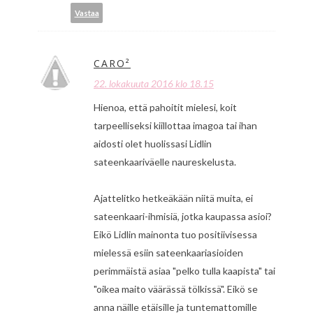
Vastaa
CARO²
22. lokakuuta 2016 klo 18.15
Hienoa, että pahoitit mielesi, koit
tarpeelliseksi kiillottaa imagoa tai ihan
aidosti olet huolissasi Lidlin
sateenkaariväelle naureskelusta.
Ajattelitko hetkeäkään niitä muita, ei
sateenkaari-ihmisiä, jotka kaupassa asioi?
Eikö Lidlin mainonta tuo positiivisessa
mielessä esiin sateenkaariasioiden
perimmäistä asiaa "pelko tulla kaapista" tai
"oikea maito väärässä tölkissä". Eikö se
anna näille etäisille ja tuntemattomille