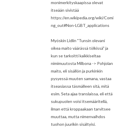
monimerkityskaapissa olevat
itseään sivistää
https://en.wikipedia.org/wiki/Comi
ng_out#Non-LGBT_applications
Myöskin Lidlin "Tunsin olevani
oikea maito väärässä tölkissä" ja
kun se tarkoitti kaikkiseltaa
nimimuutosta Milbona -> Pohjolan
maito, eli sisällön ja purkinkin
pysyessä muuten samana, vastaa
itseasiassa täsmälleen sitä, mitä
esim. Seta ajaa translaissa, eli että
sukupuolen voisi itsemääritellä,
ilman että kroppaakaan tarvitsee
muuttaa, mutta nimenvaihdos
tuohon juurikin sisältyisi.