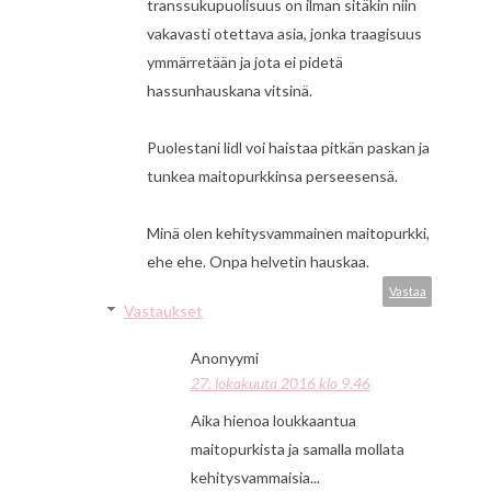
transsukupuolisuus on ilman sitäkin niin
vakavasti otettava asia, jonka traagisuus
ymmärretään ja jota ei pidetä
hassunhauskana vitsinä.
Puolestani lidl voi haistaa pitkän paskan ja
tunkea maitopurkkinsa perseesensä.
Minä olen kehitysvammainen maitopurkki,
ehe ehe. Onpa helvetin hauskaa.
Vastaa
Vastaukset
Anonyymi
27. lokakuuta 2016 klo 9.46
Aika hienoa loukkaantua
maitopurkista ja samalla mollata
kehitysvammaisia...