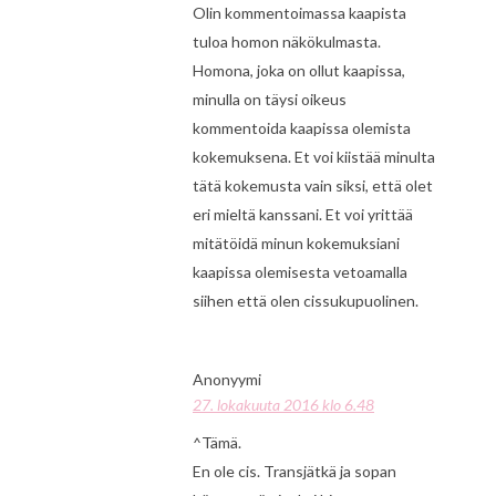
Olin kommentoimassa kaapista
tuloa homon näkökulmasta.
Homona, joka on ollut kaapissa,
minulla on täysi oikeus
kommentoida kaapissa olemista
kokemuksena. Et voi kiistää minulta
tätä kokemusta vain siksi, että olet
eri mieltä kanssani. Et voi yrittää
mitätöidä minun kokemuksiani
kaapissa olemisesta vetoamalla
siihen että olen cissukupuolinen.
Anonyymi
27. lokakuuta 2016 klo 6.48
^Tämä.
En ole cis. Transjätkä ja sopan