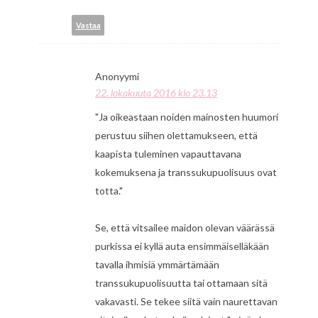
Vastaa
Anonyymi
22. lokakuuta 2016 klo 23.13
"Ja oikeastaan noiden mainosten huumori
perustuu siihen olettamukseen, että
kaapista tuleminen vapauttavana
kokemuksena ja transsukupuolisuus ovat
totta."
Se, että vitsailee maidon olevan väärässä
purkissa ei kyllä auta ensimmäiselläkään
tavalla ihmisiä ymmärtämään
transsukupuolisuutta tai ottamaan sitä
vakavasti. Se tekee siitä vain naurettavan