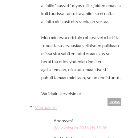
asioille "kasvot" myös niille, joiden omassa
kulttuurissa tai tuttavapiirissä ei näitä
asioita ole käsitelty senkään vertaa.
Mun mielestä erittäin rohkea veto Lidliltä
tuoda tasa-arvoasiaa sellaiseen paikkaan
missä sitä vähiten odotetaan. Jos se
herättää edes yhdenkin ihmisen
ajattelemaan, eikä automaattisesti
pahoittamaan mieltään, se on onnistunut.
Värikkäin terveisin o/
Vastaa
Vastaukset
Anonyymi
26. lokakuuta 2016 klo 13.10