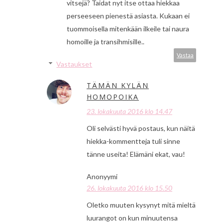
vitsejä? Taidat nyt itse ottaa hiekkaa
perseeseen pienestä asiasta. Kukaan ei
tuommoisella mitenkään ilkeile tai naura
homoille ja transihmisille..
Vastaa
Vastaukset
TÄMÄN KYLÄN
HOMOPOIKA
23. lokakuuta 2016 klo 14.47
Oli selvästi hyvä postaus, kun näitä
hiekka-kommentteja tuli sinne
tänne useita! Elämäni ekat, vau!
Anonyymi
26. lokakuuta 2016 klo 15.50
Oletko muuten kysynyt mitä mieltä
luurangot on kun minuutensa