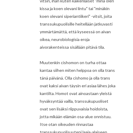
vitsin, ihan kuten kaikenlaiset "minä olen
kissa ja koen olevani lintu" tai "minäkin
koen olevani siperiantiikeri" -vitsit, joita
transsukupuolisille heitellään jatkuvasti
ymmärtämättä, että kyseessä on aivan
oikea, neurobiologisia eroja
aivorakenteissa sisällään pitävä tila.
Muutenkin cishomon on turha ottaa
kantaa siihen miten helppoa on olla trans
tänä päivänä. Olla cishomo ja olla trans
ovat kaksi aivan täysin eri asiaa lähes joka
kantilta. Homot ovat ainoastaan yleistä
hyväksyntää vailla, transsukupuoliset
ovat sen lisäksi riippuvaisia hoidoista,
jotta mikään elämän osa-alue onnistuu.
Itse otan oikeuden rinnastaa
transsukupuolisuuteni laaja-alaiseen