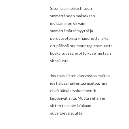
Siten Lidlin oivasti tuon
ymmärtäneen mainoksen
mollaaminen oli vain
ymmärtämättömyyttä ja
perusteetonta vihapuhetta, eikä
etupäässä huumorintajuttomuutta,
koska tuossa ei olltu kyse mistään
vitsailusta.
Jos taas sitten aliarvostaa maitoa,
jos haluaa halventaa maitoa, niin
ehkä närkästyskommentit
kirposivat siitä. Mutta sehän ei
sitten taas ole lainkaan
suvaitsevaisuutta.