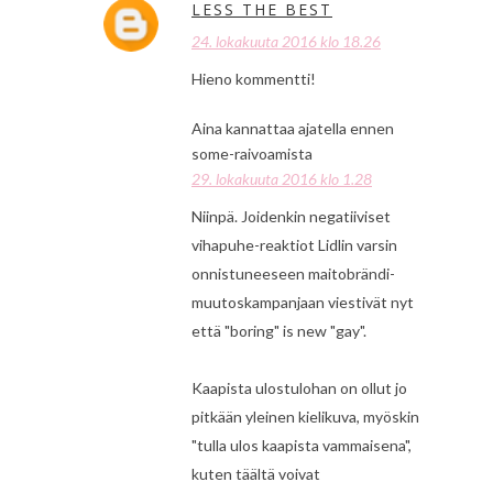
LESS THE BEST
24. lokakuuta 2016 klo 18.26
Hieno kommentti!
Aina kannattaa ajatella ennen
some-raivoamista
29. lokakuuta 2016 klo 1.28
Niinpä. Joidenkin negatiiviset
vihapuhe-reaktiot Lidlin varsin
onnistuneeseen maitobrändi-
muutoskampanjaan viestivät nyt
että "boring" is new "gay".
Kaapista ulostulohan on ollut jo
pitkään yleinen kielikuva, myöskin
"tulla ulos kaapista vammaisena",
kuten täältä voivat