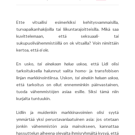
Ette vitsailisi esimerkiksi kehitysvammaisilla,
turvapaikanhakijoilla tai liikuntarajoitteisilla. Mikä saa
kuvittelemaan, että seksuaali- tai
sukupuolivähemmistöillä on ok vitsailla? Voin nimittäin
kertoa, että
ei ole
.
En usko,
tai ainakaan halua uskoa
, että Lidl olisi
tarkoituksella halunnut valita homo- ja transfobisen
linjan markkinointiinsa. Uskon,
tai ainakin haluan uskoa
,
että tarkoitus on ollut ennemminkin päinvastainen,
tuoda vähemmistöjen asiaa esille. Siksi tämä niin
kurjalta tuntuukin.
Lidlin ja muidenkin markkinavoimien olisi syytä
ymmärtää yksi perustavanlaatuinen asia: jos otetaan
jonkin vähemmistön asia mainokseen, kannattaa
hassuttelun aiheena olevalta ihmisryhmältä kysyä, että