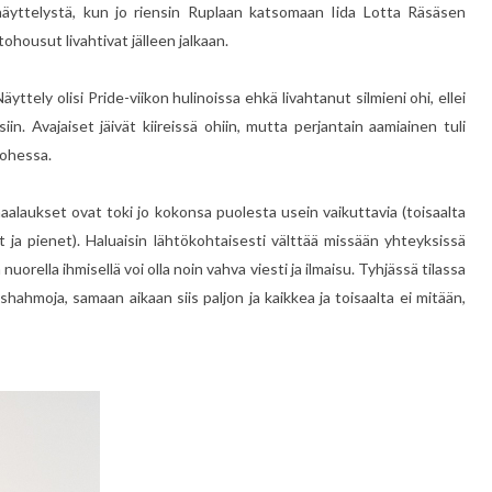
äyttelystä, kun jo riensin Ruplaan katsomaan Iida Lotta Räsäsen
ohousut livahtivat jälleen jalkaan.
tely olisi Pride-viikon hulinoissa ehkä livahtanut silmieni ohi, ellei
isiin. Avajaiset jäivät kiireissä ohiin, mutta perjantain aamiainen tuli
 ohessa.
aalaukset ovat toki jo kokonsa puolesta usein vaikuttavia (toisaalta
a pienet). Haluaisin lähtökohtaisesti välttää missään yhteyksissä
uorella ihmisellä voi olla noin vahva viesti ja ilmaisu. Tyhjässä tilassa
mishahmoja, samaan aikaan siis paljon ja kaikkea ja toisaalta ei mitään,