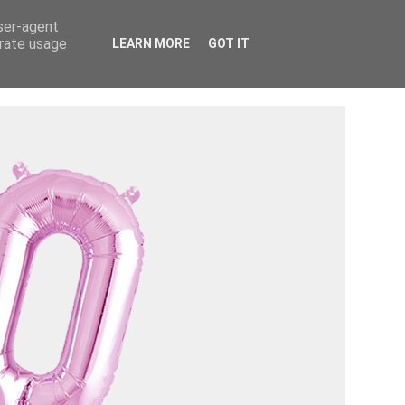
Tietosuojaseloste ›
Tietoa mainostajalle ›
user-agent
erate usage
LEARN MORE
GOT IT