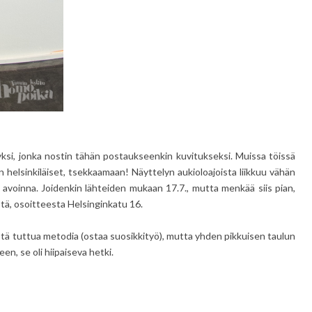
yksi, jonka nostin tähän postaukseenkin kuvitukseksi. Muissa töissä
n helsinkiläiset, tsekkaamaan! Näyttelyn aukioloajoista liikkuu vähän
 on avoinna. Joidenkin lähteiden mukaan 17.7., mutta menkää siis pian,
stä, osoitteesta Helsinginkatu 16.
ystä tuttua metodia (ostaa suosikkityö), mutta yhden pikkuisen taulun
een, se oli hiipaiseva hetki.