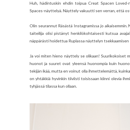
Huh, hädintuskin ehdin toipua Creat Spacen Loved-n
Spaces-näyttelyä. Näyttely vakuutti sen verran, että ost
Olin seurannut Räsästä Instagramissa jo aikaisemmin. Näyt
taiteilija olisi pistänyt henkilökohtaisesti kutsua avaja
näppärästi hoidettua Ruplassa näyttelyn tsekkaamisen
Ja voi miten hieno näyttely se olikaan! Suurikokoiset m
huonot ja suuret ovat yleensä huonompia kuin huonot j
tekijän ikää, mutta en voinut olla ihmettelemättä, kuinka n
on yhtäkkiä hyvinkin tiiviisti toisissaan kiinni olevia ih
tyhjässä tilassa kun ollaan.