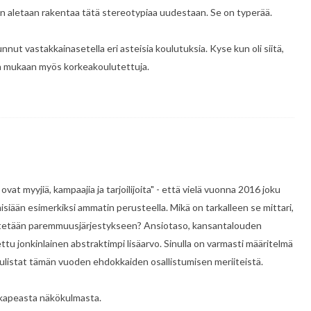
en aletaan rakentaa tätä stereotypiaa uudestaan. Se on typerää.
ut vastakkainasetella eri asteisia koulutuksia. Kyse kun oli siitä,
taa mukaan myös korkeakoulutettuja.
ovat myyjiä, kampaajia ja tarjoilijoita" - että vielä vuonna 2016 joku
isiään esimerkiksi ammatin perusteella. Mikä on tarkalleen se mittari,
estetään paremmuusjärjestykseen? Ansiotaso, kansantalouden
ttu jonkinlainen abstraktimpi lisäarvo. Sinulla on varmasti määritelmä
a julistat tämän vuoden ehdokkaiden osallistumisen meriiteistä.
n kapeasta näkökulmasta.