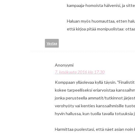
kampaaja-homoista hälvenisi, ja sitt
Haluan myös huomauttaa, etten halunn
että kirjoa pitää monipuolistaa: ot
Vastaa
Anonyymi
7. kesäkuuta 2016 klo 17.30
Komppaan ylläolevaa kyllä täysin. "Finalistit 
kokee tarpeelliseksi eriarvoistaa kanssaihm
jonka perusteella ammatit/tutkinnot järj
verohyöty vai kenties kanssaihmisille tuote
hyvin hallussa, kun tuolla tavalla totuuksi
Harmittaa puolestasi, että näet asian noi