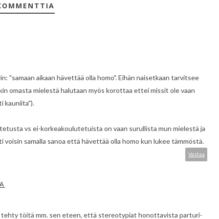
KOMMENTTIA
in: "samaan aikaan hävettää olla homo". Eihän naisetkaan tarvitsee
nakin omasta mielestä halutaan myös korottaa ettei missit ole vaan
 kauniita").
tetusta vs ei-korkeakoulutetuista on vaan surullista mun mielestä ja
ksti voisin samalla sanoa että hävettää olla homo kun lukee tämmöstä.
Vastaa
A
 tehty töitä mm. sen eteen, että stereotypiat honottavista parturi-