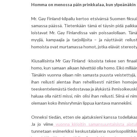
Homma on menossa päin prinkkalaa, kun ylpeänäkin h
Mr. Gay Finland-kilpailu kertoo etsivänsä Suomen fiksu
samassa päässä. Tietenkään tämä ei täysin pidä paikka
loistavat Mr. Gay Finlandissa vain poissaolollaan. Tänää
myyjiä, kampaajia ja tarjoilijoita – ja näyttävät reil
homoista ovat murtamassa homot, jotka elävät stereoty
Kiusallisinta Mr Gay Finland -kisoista tekee sen finaali
homo, kun samaan aikaan
hävettää
olla homo. Eikö millää
Tänäkin vuonna ollaan niin samasta puusta veistettyjä, et
ihan reilusti alentaa ihan rehellisesti nättien homoje
teeskentelemästä tiedostavaa ja älykästä ihmisoikeuskilpa
haluaa olla nätti missi, niin olisi ihan reilusti. Siinä ei 
olemaan koko ihmisryhmän lippua kantava mannekiini.
Onneksi tiedän, etten ole ajatuksieni kanssa todellakaa
Ja jo viime
vuonna kirjoitin samansuuntaisista ajatuk
tunnetaan esimerkiksi keskustalaisena nuorisopoliitik