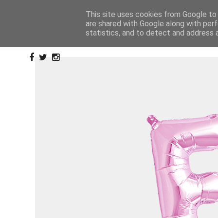
This site uses cookies from Google to d
are shared with Google along with perf
statistics, and to detect and address 