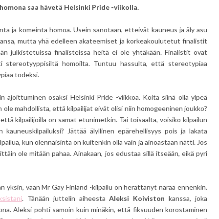
omona saa hävetä Helsinki Pride -viikolla.
inta ja komeinta homoa. Usein sanotaan, etteivät kauneus ja äly asu
ansa, mutta yhä edelleen akateemiset ja korkeakoulutetut finalistit
n julkistetuissa finalisteissa heitä ei ole yhtäkään. Finalistit ovat
usti stereotyyppisiltä homoilta. Tuntuu hassulta, että stereotypiaa
piaa todeksi.
n ajoittuminen osaksi Helsinki Pride -viikkoa. Koita siinä olla ylpeä
n ole mahdollista, että kilpailijat eivät olisi niin homogeeninen joukko?
tä kilpailijoilla on samat etunimetkin. Tai toisaalta, voisiko kilpailun
n kauneuskilpailuksi? Jättää älyllinen epärehellisyys pois ja lakata
ilua, kun olennaisinta on kuitenkin olla vain ja ainoastaan nätti. Jos
nimittäin ole mitään pahaa. Ainakaan, jos edustaa sillä itseään, eikä pyri
n yksin, vaan Mr Gay Finland -kilpailu on herättänyt närää ennenkin.
sistani
. Tänään juttelin aiheesta
Aleksi Koiviston
kanssa, joka
kona. Aleksi pohti samoin kuin minäkin, että fiksuuden korostaminen