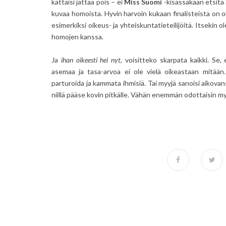
kattaisi jättää pois –
ei
Miss Suomi
-kisassakaan etsitä
kuvaa homoista. Hyvin harvoin kukaan finalisteista on 
esimerkiksi oikeus- ja yhteiskuntatieteilijöitä. Itseki
homojen kanssa.
Ja
ihan oikeesti hei nyt
, voisitteko skarpata kaikki. Se
asemaa ja tasa-arvoa ei ole vielä oikeastaan mitään
parturoida ja kammata ihmisiä. Tai myyjä sanoisi aikova
niillä pääse kovin pitkälle. Vähän enemmän odottaisin my