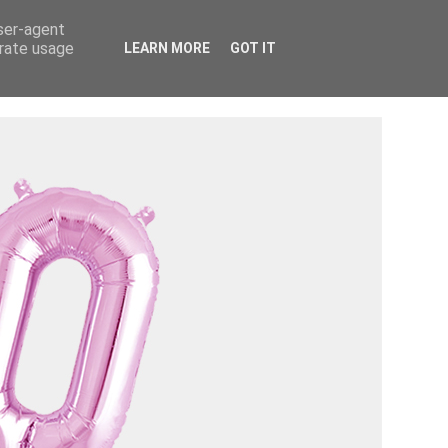
Tietosuojaseloste ›
Tietoa mainostajalle ›
user-agent
erate usage
LEARN MORE
GOT IT