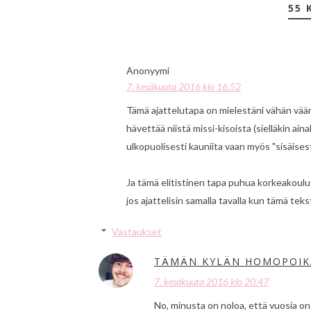
55 
Anonyymi
7. kesäkuuta 2016 klo 16.52
Tämä ajattelutapa on mielestäni vähän väär
hävettää niistä missi-kisoista (sielläkin ai
ulkopuolisesti kauniita vaan myös "sisäisesti
Ja tämä elitistinen tapa puhua korkeakoulu
jos ajattelisin samalla tavalla kun tämä te
Vastaukset
TÄMÄN KYLÄN HOMOPOIK
7. kesäkuuta 2016 klo 20.47
No, minusta on noloa, että vuosia on