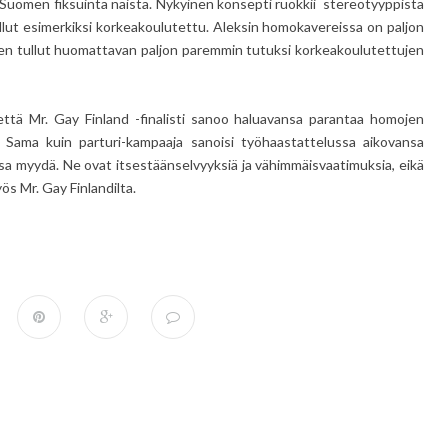
 Suomen fiksuinta naista. Nykyinen konsepti ruokkii stereotyyppistä
ollut esimerkiksi korkeakoulutettu. Aleksin homokavereissa on paljon
n olen tullut huomattavan paljon paremmin tutuksi korkeakoulutettujen
, että Mr. Gay Finland -finalisti sanoo haluavansa parantaa homojen
. Sama kuin parturi-kampaaja sanoisi työhaastattelussa aikovansa
nsa myydä. Ne ovat itsestäänselvyyksiä ja vähimmäisvaatimuksia, eikä
ös Mr. Gay Finlandilta.