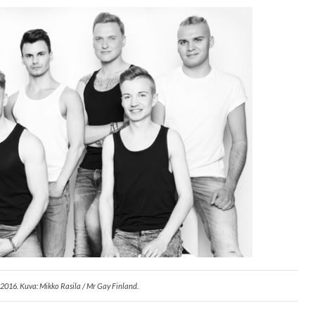
t 2016. Kuva: Mikko Rasila / Mr Gay Finland.