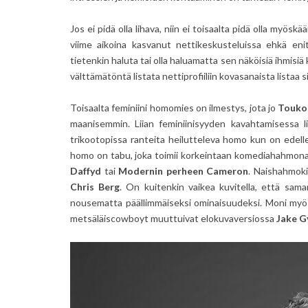
Jos ei pidä olla lihava, niin ei toisaalta pidä olla myösk
viime aikoina kasvanut nettikeskusteluissa ehkä eni
tietenkin haluta tai olla haluamatta sen näköisiä ihmisiä 
välttämätöntä listata nettiprofiiliin kovasanaista listaa si
Toisaalta feminiini homomies on ilmestys, jota jo
Touko
maanisemmin. Liian feminiinisyyden kavahtamisessa li
trikootopissa ranteita heilutteleva homo kun on edelle
homo on tabu, joka toimii korkeintaan komediahahmon
Daffyd
tai
Modernin perheen Cameron
. Naishahmoki
Chris Berg
. On kuitenkin vaikea kuvitella, että sam
nousematta päällimmäiseksi ominaisuudeksi. Moni myö
metsäläiscowboyt muuttuivat elokuvaversiossa
Jake G