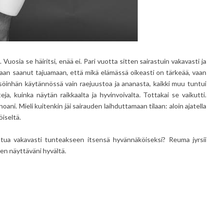
 Vuosia se häiritsi, enää ei. Pari vuotta sitten sairastuin vakavasti ja
kaan saanut tajuamaan, että mikä elämässä oikeasti on tärkeää, vaan
öinhän käytännössä vain raejuustoa ja ananasta, kaikki muu tuntui
ja, kuinka näytän raikkaalta ja hyvinvoivalta. Tottakai se vaikutti.
ni. Mieli kuitenkin jäi sairauden laihduttamaan tilaan: aloin ajatella
öiseltä.
stua vakavasti tunteakseen itsensä hyvännäköiseksi? Reuma jyrsii
nen näyttäväni hyvältä.