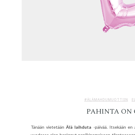
#ÄLÄMAHDUMUOTTIIN
E
PAHINTA ON
Tänään vietetään
Älä laihduta
-päivää. Itsekään en 
vuodessa olen herännyt paniikinomaiseen tilanteeseen, 