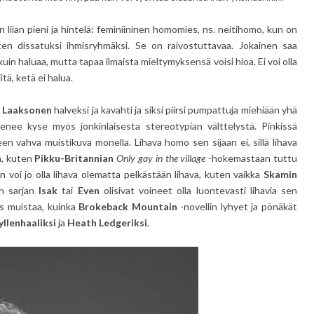
ään liian pieni ja hintelä: feminiininen homomies, ns. neitihomo, kun on
ten dissatuksi ihmisryhmäksi. Se on raivostuttavaa. Jokainen saa
kuin haluaa, mutta tapaa ilmaista mieltymyksensä voisi hioa. Ei voi olla
itä, ketä ei halua.
 Laaksonen
halveksi ja kavahti ja siksi piirsi pumpattuja miehiään yhä
enee kyse myös jonkinlaisesta stereotypian välttelystä. Pinkissä
en vahva muistikuva monella. Lihava homo sen sijaan ei, sillä lihava
a, kuten
Pikku-Britannian
Only gay in the village
-hokemastaan tuttu
n voi jo olla lihava olematta pelkästään lihava, kuten vaikka
Skamin
an sarjan
Isak
tai
Even
olisivat voineet olla luontevasti lihavia sen
s muistaa, kuinka
Brokeback Mountain
-novellin lyhyet ja pönäkät
yllenhaaliksi
ja
Heath Ledgeriksi
.