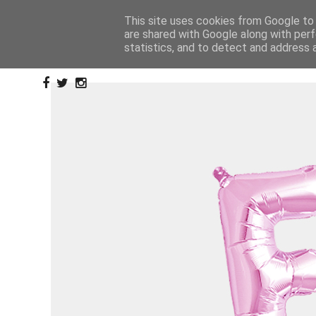
This site uses cookies from Google to d
are shared with Google along with perf
statistics, and to detect and address 