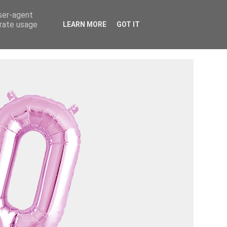
Tietosuojaseloste ›
Tietoa mainostajalle ›
user-agent
erate usage
LEARN MORE
GOT IT