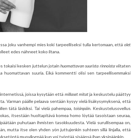
ssa joku vanhempi mies koki tarpeelliseksi tulla kertomaan, että
olet
lleet edes nähneet koko iltana.
s tokaisi kesken juttelun jotain
huomattavan suurista rinnoista
viitaten
na huomattavan suuria. Eikä kommentti olisi sen tarpeellisemmaksi
nternetissä, joissa kysytään että
millaset mitat
ja keskustelu päättyy
ta. Varman päälle pelaava sentään kysyy vielä lisäkysymyksenä, että
len tätä läskiksi. Tai vielä pahempaa,
toisinpäin
. Keskustelusovellus
sokas, itsestään huoltapitävä komea homo löytää tasoistaan seuraa,
 ylipäätään puhutaan ihmisten tasokkuudesta. Vielä surullisempaa on,
än, mutta itse olen yhden yön juttujenkin suhteen sillä linjalla, että
yksetöntä muovikyrpää kun voi työntää sisäänsä ihan yksinäänkin.