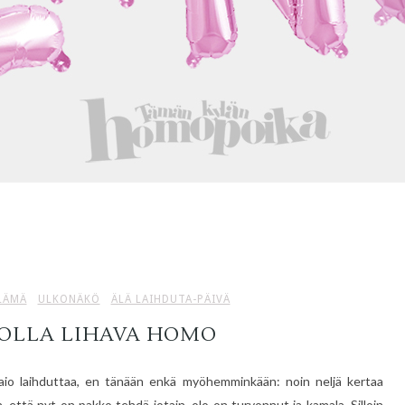
LÄMÄ
ULKONÄKÖ
ÄLÄ LAIHDUTA-PÄIVÄ
 OLLA LIHAVA HOMO
aio laihduttaa, en tänään enkä myöhemminkään: noin neljä kertaa
että nyt on pakko tehdä jotain, olo on turvonnut ja kamala. Silloin