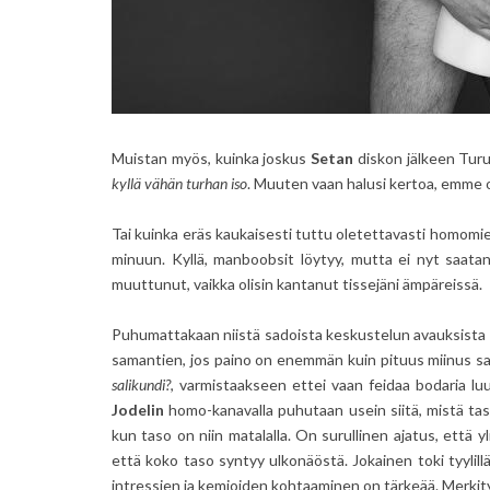
Muistan myös, kuinka joskus
Setan
diskon jälkeen Turu
kyllä vähän turhan iso
. Muuten vaan halusi kertoa, emme o
Tai kuinka eräs kaukaisesti tuttu oletettavasti homomie
minuun. Kyllä, manboobsit löytyy, mutta ei nyt saata
muuttunut, vaikka olisin kantanut tissejäni ämpäreissä.
Puhumattakaan niistä sadoista keskustelun avauksista i
samantien, jos paino on enemmän kuin pituus miinus sa
salikundi?
, varmistaakseen ettei vaan feidaa bodaria luul
Jodelin
homo-kanavalla puhutaan usein siitä, mistä ta
kun taso on niin matalalla. On surullinen ajatus, että
että koko taso syntyy ulkonäöstä. Jokainen toki tyylillä
intressien ja kemioiden kohtaaminen on tärkeää. Merkit