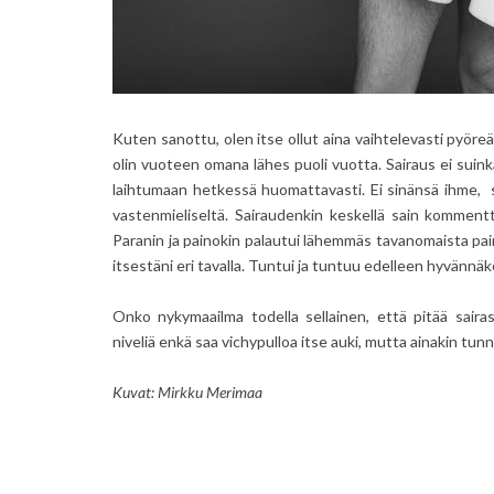
Kuten sanottu, olen itse ollut aina vaihtelevasti pyöreä.
olin vuoteen omana lähes puoli vuotta. Sairaus ei suin
laihtumaan hetkessä huomattavasti. Ei sinänsä ihme, s
vastenmieliseltä. Sairaudenkin keskellä sain kommentte
Paranin ja painokin palautui lähemmäs tavanomaista painoa
itsestäni eri tavalla. Tuntui ja tuntuu edelleen hyvännäk
Onko nykymaailma todella sellainen, että pitää saira
niveliä enkä saa vichypulloa itse auki, mutta ainakin tun
Kuvat: Mirkku Merimaa