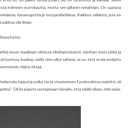
yhdestä kolmeen vuorokautta, mutta sen jälkeen romahdan. On saatava
ranskalaisia, kananugettia ja mozzarellatikkua. Kaikkea sellaista, jota en
 pakkoa olla ilman.
 lihava homo.
hkä muun maailman silmissä silmiinpistävästi, olenhan myös pitkä ja
ulttuurissa,
kuulkaa
, siellä olen ollut valtava. Ja se, että ei ole bodattu
entoinnin. Näitä riittää.
eilastelu loppui ja poika tästä sivumennen Facebookissa mainitsi, oli
apahtui"
. Oli ilo päästä vastaamaan hänelle, että
täällä ollaan, mitä asiaa
.