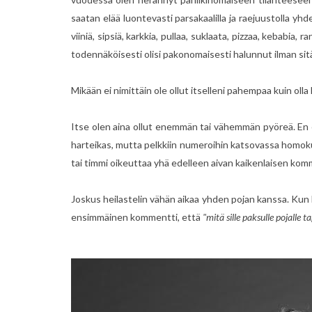
saatan elää luontevasti parsakaalilla ja raejuustolla 
viiniä, sipsiä, karkkia, pullaa, suklaata, pizzaa, kebabia, 
todennäköisesti olisi pakonomaisesti halunnut ilman sitä
Mikään ei nimittäin ole ollut itselleni pahempaa kuin olla
Itse olen aina ollut enemmän tai vähemmän pyöreä. En e
harteikas, mutta pelkkiin numeroihin katsovassa homok
tai timmi oikeuttaa yhä edelleen aivan kaikenlaisen komm
Joskus heilastelin vähän aikaa yhden pojan kanssa. Kun h
ensimmäinen kommentti, että
"mitä sille paksulle pojalle t