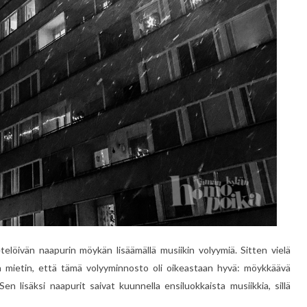
etelöivän naapurin möykän lisäämällä musiikin volyymiä. Sitten vielä
alla mietin, että tämä volyyminnosto oli oikeastaan hyvä: möykkäävä
en lisäksi naapurit saivat kuunnella ensiluokkaista musiikkia, sillä