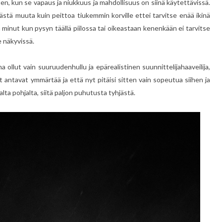
ten, kun se vapaus ja niukkuus ja mahdollisuus on siinä käytettävissä.
ästä muuta kuin peittoa tiukemmin korville ettei tarvitse enää ikinä
 minut kun pysyn täällä piilossa tai oikeastaan kenenkään ei tarvitse
 näkyvissä.
na ollut vain suuruudenhullu ja epärealistinen suunnittelijahaaveilija,
t antavat ymmärtää ja että nyt pitäisi sitten vain sopeutua siihen ja
ta pohjalta, siitä paljon puhutusta tyhjästä.