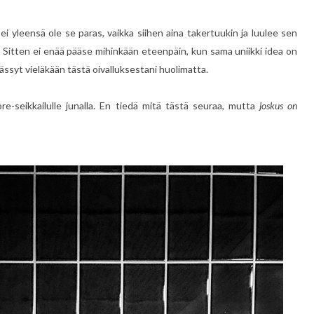
ei yleensä ole se paras, vaikka siihen aina takertuukin ja luulee sen
i. Sitten ei enää pääse mihinkään eteenpäin, kun sama uniikki idea on
äässyt vieläkään tästä oivalluksestani huolimatta.
re-seikkailulle junalla. En tiedä mitä tästä seuraa, mutta
joskus on