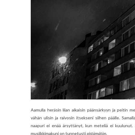
Aamulla heräsin liian aikaisin päänsärkyyn ja peitin m
vähän ulisin ja raivosin itsekseni siihen päälle. Sam
naapuri ei enää ärsyttänyt, kun meteliä ei kuulunut. S
musiikkimakuni on tunnetusti
pistämätön
.