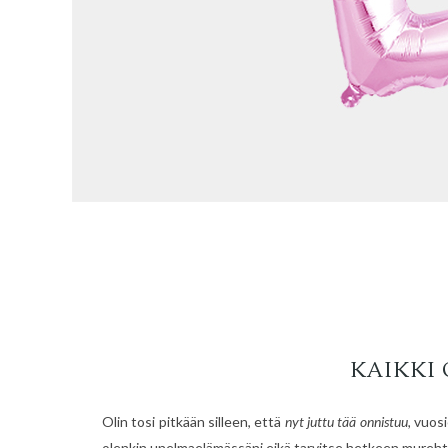
KAIKKI
Olin tosi pitkään silleen, että
nyt juttu tää onnistuu,
vuosi
olenkin unelmaelämässäni eikä tarvitse hetkeen murehtia,