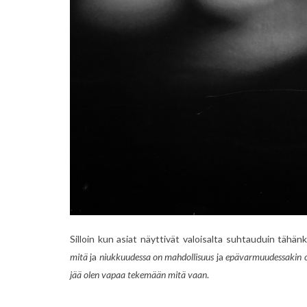
Silloin kun asiat näyttivät valoisalta suhtauduin tähän
mitä
ja
niukkuudessa on mahdollisuus
ja
epävarmuudessakin o
jää olen vapaa tekemään mitä vaan
.