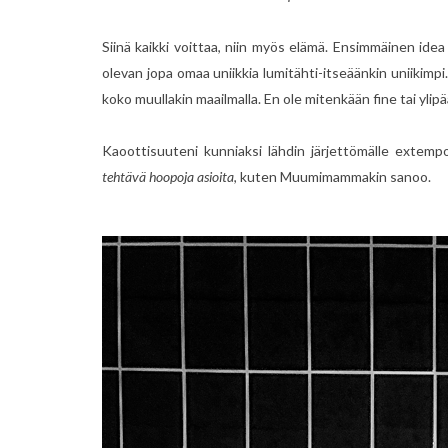
Siinä kaikki voittaa, niin myös elämä. Ensimmäinen idea 
olevan jopa omaa uniikkia lumitähti-itseäänkin uniikimp
koko muullakin maailmalla. En ole mitenkään fine tai ylip
Kaoottisuuteni kunniaksi lähdin järjettömälle extempo
tehtävä hoopoja asioita
, kuten Muumimammakin sanoo.