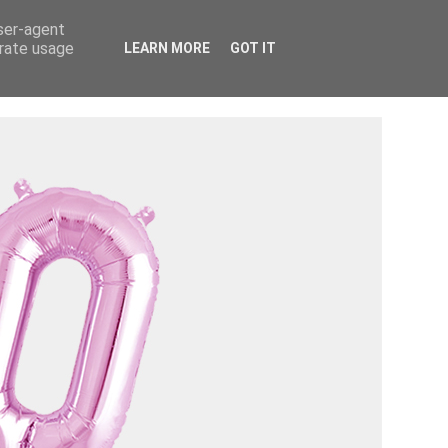
Tietosuojaseloste ›
Tietoa mainostajalle ›
user-agent
erate usage
LEARN MORE
GOT IT