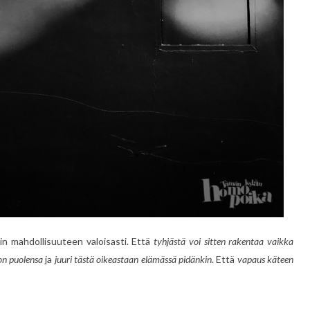
kin mahdollisuuteen valoisasti. Että
tyhjästä voi sitten rakentaa vaikka
n puolensa
ja
juuri tästä oikeastaan elämässä pidänkin
. Että
vapaus käteen