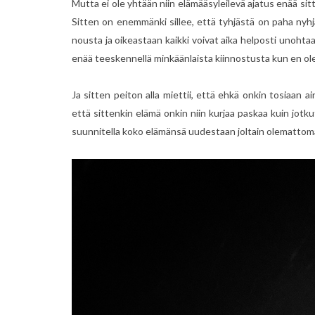
Mutta ei ole yhtään niin elämääsyleilevä ajatus enää sit
Sitten on enemmänki sillee, että tyhjästä on paha nyhj
nousta ja oikeastaan kaikki voivat aika helposti unohtaa
enää teeskennellä minkäänlaista kiinnostusta kun en ole
Ja sitten peiton alla miettii, että ehkä onkin tosiaan ai
että sittenkin elämä onkin niin kurjaa paskaa kuin jotku
suunnitella koko elämänsä uudestaan joltain olemattomal