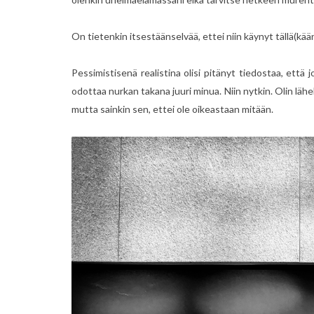
On tietenkin itsestäänselvää, ettei niin käynyt tällä(kää
Pessimistisenä realistina olisi pitänyt tiedostaa, että j
odottaa nurkan takana juuri minua. Niin nytkin. Olin lähel
mutta sainkin sen, ettei ole oikeastaan mitään.