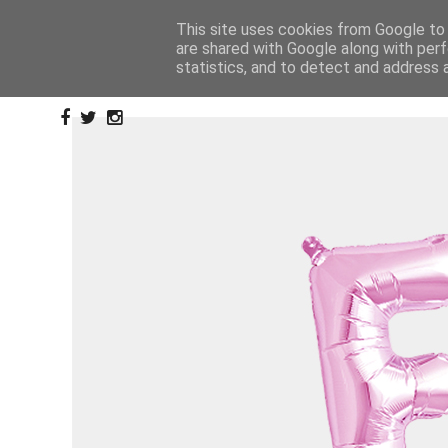
This site uses cookies from Google to d
are shared with Google along with perf
statistics, and to detect and address 