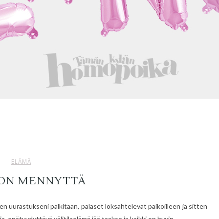
ELÄMÄ
 ON MENNYTTÄ
en uurastukseni palkitaan, palaset loksahtelevat paikoilleen ja sitten
 epätyydyttävä välitilaelämä jää taakse ja kaikki on hyvin.