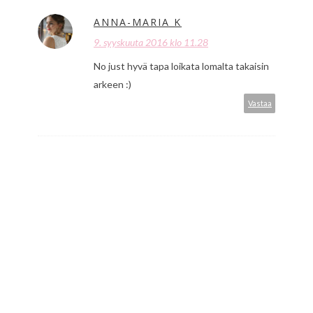
ANNA-MARIA K
9. syyskuuta 2016 klo 11.28
No just hyvä tapa loikata lomalta takaisin
arkeen :)
Vastaa