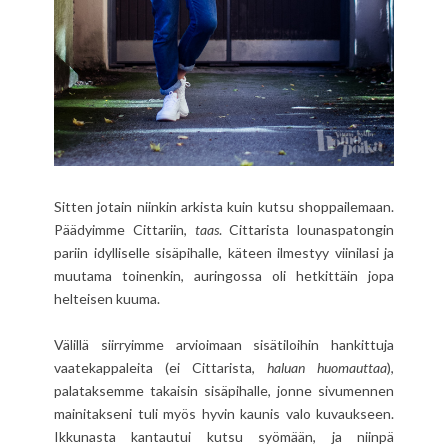
Sitten jotain niinkin arkista kuin kutsu shoppailemaan.
Päädyimme Cittariin,
taas
. Cittarista lounaspatongin
pariin idylliselle sisäpihalle, käteen ilmestyy viinilasi ja
muutama toinenkin, auringossa oli hetkittäin jopa
helteisen kuuma.
Välillä siirryimme arvioimaan sisätiloihin hankittuja
vaatekappaleita (ei Cittarista,
haluan huomauttaa
),
palataksemme takaisin sisäpihalle, jonne sivumennen
mainitakseni tuli myös hyvin kaunis valo kuvaukseen.
Ikkunasta kantautui kutsu syömään, ja niinpä