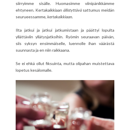
siirryimme sisälle. Huomasimme viinipänikkämme
ehtyneen. Kertakaikkiaan
ällistyttävä
sattumus meidän
seurueessamme,
kertakaikkiaan
.
Ilta jatkui ja jatkui jatkumistaan ja päättyi lopulta
yllättäviin yllätysjatkoihin. Ryömin seuraavan päivän,
siis syksyn ensimmäiselle, luennolle ihan väärästä
suunnasta ja en niin raikkaana.
Se ei ehkä ollut fiksuinta, mutta olipahan muistettava
lopetus kesälomalle.