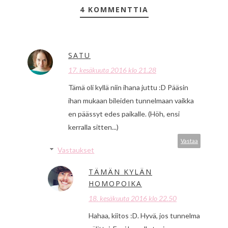
4 KOMMENTTIA
SATU
17. kesäkuuta 2016 klo 21.28
Tämä oli kyllä niin ihana juttu :D Pääsin
ihan mukaan bileiden tunnelmaan vaikka
en päässyt edes paikalle. (Höh, ensi
kerralla sitten...)
Vastaa
Vastaukset
TÄMÄN KYLÄN
HOMOPOIKA
18. kesäkuuta 2016 klo 22.50
Hahaa, kiitos :D. Hyvä, jos tunnelma