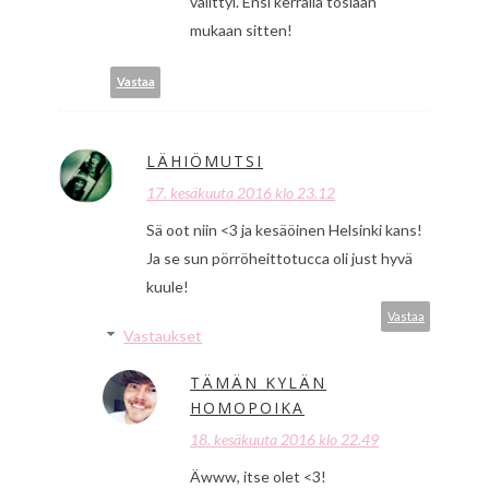
välittyi. Ensi kerralla tosiaan
mukaan sitten!
Vastaa
LÄHIÖMUTSI
17. kesäkuuta 2016 klo 23.12
Sä oot niin <3 ja kesäöinen Helsinki kans!
Ja se sun pörröheittotucca oli just hyvä
kuule!
Vastaa
Vastaukset
TÄMÄN KYLÄN
HOMOPOIKA
18. kesäkuuta 2016 klo 22.49
Äwww, itse olet <3!