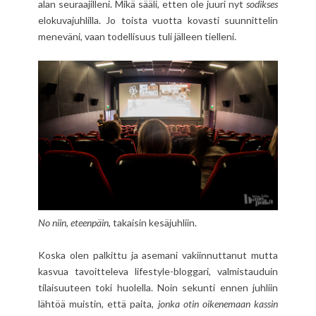
alan seuraajilleni. Mikä sääli, etten ole juuri nyt
sodikses
elokuvajuhlilla. Jo toista vuotta kovasti suunnittelin
meneväni, vaan todellisuus tuli jälleen tielleni.
No niin, eteenpäin
, takaisin kesäjuhliin.
Koska olen palkittu ja asemani vakiinnuttanut mutta
kasvua tavoitteleva lifestyle-bloggari, valmistauduin
tilaisuuteen toki huolella. Noin sekunti ennen juhliin
lähtöä muistin, että paita,
jonka otin oikenemaan kassin