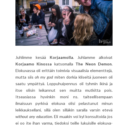
Juhlimme kesää
Korjaamolla
. Juhlamme alkoivat
Korjaamo Kinossa
katsomalla
The Neon Demon
.
Elokuvassa oli erittäin toimivia visuaalisia elementtejä,
mutta siis
oh my god
miten dorkia kliseitä juoneen oli
saatu ympättyä. Loppuhuipennus oli tyhmin ikinä ja
itse olisin leikannut sen muitta mutkitta pois.
Itseasiassa hyvinkin moni ns. taiteellisempaan
ilmaisuun pyrkivä elokuva olisi pelastunut minun
leikkauksellani, sillä olen silläkin saralla varsin etevä
without any education
. Eli muakin voi kyl konsultoida jos
ei oo ite ihan varma, tiedoksi teille lukuisille elokuva-