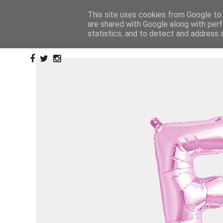
This site uses cookies from Google to d
are shared with Google along with perf
statistics, and to detect and address 