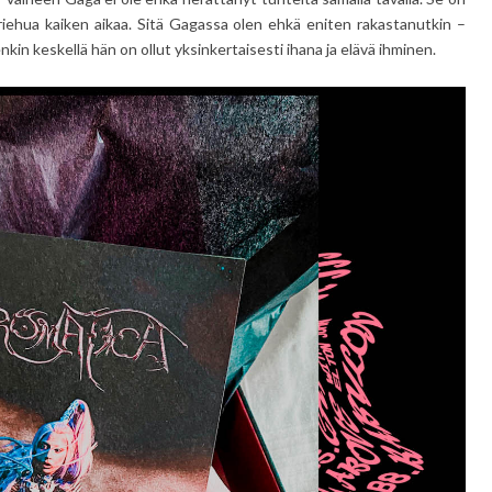
sa riehua kaiken aikaa. Sitä Gagassa olen ehkä eniten rakastanutkin –
in keskellä hän on ollut yksinkertaisesti ihana ja elävä ihminen.