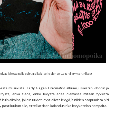
äivää lähettämällä esim. meikäläiselle pienen Gaga-yllätyksen. Kiitos!
udesta musiikista!
Lady Gagan
Chromatica
-albumi julkaistiin vihdoin ja
tifystä, enkä tiedä, onko levystä edes olemassa mitään fyysistä
 kuin aikoina, jolloin uudet levyt olivat levyjä ja niiden saapumista piti
ostiluukun alle, ettei lattiaan kolahdus riko levykotelon hampaita.