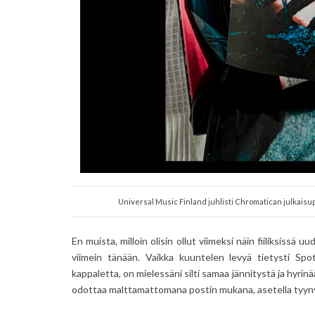
Universal Music Finland juhlisti Chromatican julkaisup
En muista, milloin olisin ollut viimeksi näin fiiliksissä u
viimein tänään. Vaikka kuuntelen levyä tietysti Spo
kappaletta, on mielessäni silti samaa jännitystä ja hyrinää
odottaa malttamattomana postin mukana, asetella tyyny p