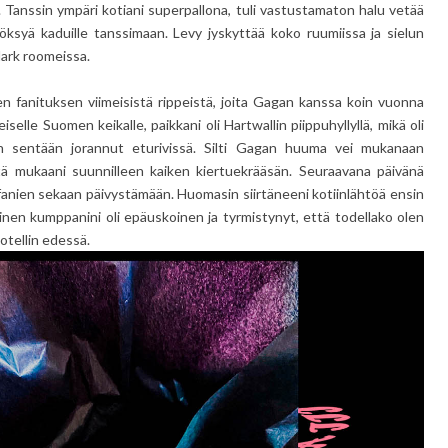
. Tanssin ympäri kotiani superpallona, tuli vastustamaton halu vetää
syöksyä kaduille tanssimaan. Levy jyskyttää koko ruumiissa ja sielun
dark roomeissa.
n fanituksen viimeisistä rippeistä, joita Gagan kanssa koin vuonna
elle Suomen keikalle, paikkani oli Hartwallin piippuhyllyllä, mikä oli
olin sentään jorannut eturivissä. Silti Gagan huuma vei mukanaan
ltä mukaani suunnilleen kaiken kiertuekrääsän. Seuraavana päivänä
fanien sekaan päivystämään. Huomasin siirtäneeni kotiinlähtöä ensin
Silloinen kumppanini oli epäuskoinen ja tyrmistynyt, että todellako olen
otellin edessä.