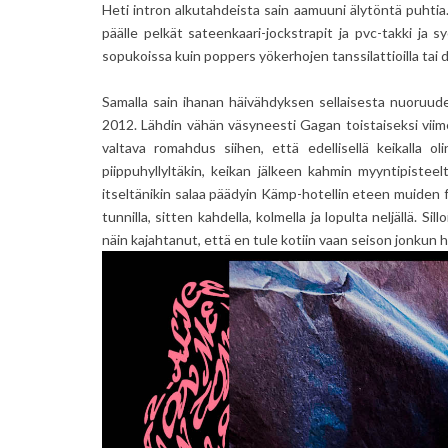
Heti intron alkutahdeista sain aamuuni älytöntä puhtia
päälle pelkät sateenkaari-jockstrapit ja pvc-takki ja 
sopukoissa kuin poppers yökerhojen tanssilattioilla tai 
Samalla sain ihanan häivähdyksen sellaisesta nuoruude
2012. Lähdin vähän väsyneesti Gagan toistaiseksi viimeis
valtava romahdus siihen, että edellisellä keikalla 
piippuhyllyltäkin, keikan jälkeen kahmin myyntipistee
itseltänikin salaa päädyin Kämp-hotellin eteen muiden 
tunnilla, sitten kahdella, kolmella ja lopulta neljällä. 
näin kajahtanut, että en tule kotiin vaan seison jonkun h