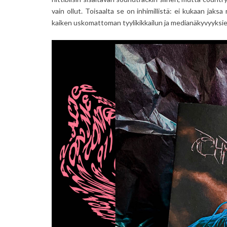
vain ollut. Toisaalta se on inhimillistä: ei kukaan jak
kaiken uskomattoman tyylikikkailun ja medianäkyvyyksienk