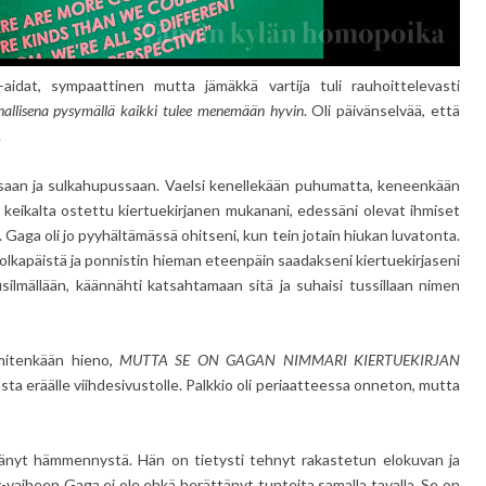
-aidat, sympaattinen mutta jämäkkä vartija tuli rauhoittelevasti
uhallisena pysymällä kaikki tulee menemään hyvin
. Oli päivänselvää, että
.
ssaan ja sulkahupussaan. Vaelsi kenellekään puhumatta, keneenkään
i keikalta ostettu kiertuekirjanen mukanani, edessäni olevat ihmiset
 Gaga oli jo pyyhältämässä ohitseni, kun tein jotain hiukan luvatonta.
 olkapäistä ja ponnistin hieman eteenpäin saadakseni kiertuekirjaseni
silmällään, käännähti katsahtamaan sitä ja suhaisi tussillaan nimen
mitenkään hieno,
MUTTA SE ON GAGAN NIMMARI KIERTUEKIRJAN
ta eräälle viihdesivustolle. Palkkio oli periaatteessa onneton, mutta
änyt hämmennystä. Hän on tietysti tehnyt rakastetun elokuvan ja
y-vaiheen Gaga ei ole ehkä herättänyt tunteita samalla tavalla. Se on