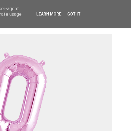
Tietosuojaseloste ›
Tietoa mainostajalle ›
user-agent
erate usage
LEARN MORE
GOT IT