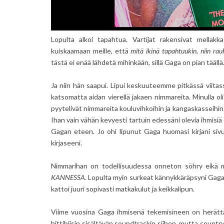
Lopulta alkoi tapahtua. Vartijat rakensivat mellakka
kuiskaamaan meille, että
mitä ikinä tapahtuukin, niin ra
tästä ei enää lähdetä mihinkään, sillä Gaga on pian täällä
Ja niin hän saapui. Lipui keskuuteemme pitkässä viita
katsomatta aidan vierellä jakaen nimmareita. Minulla ol
pyytelivät nimmareita kouluvihkoihin ja kangaskasseihin.
Ihan vain vähän kevyesti tartuin edessäni olevia ihmisiä
Gagan eteen. Jo ohi lipunut Gaga huomasi kirjani sivu
kirjaseeni.
Nimmarihan on todellisuudessa onneton söhry eikä 
KANNESSA
. Lopulta myin surkeat kännykkäräpsyni Gagas
kattoi juuri sopivasti matkakulut ja keikkalipun.
Viime vuosina Gaga ihmisenä tekemisineen on herätt
hittibiisin sisältävän soundtrackin siihen, mutta countr