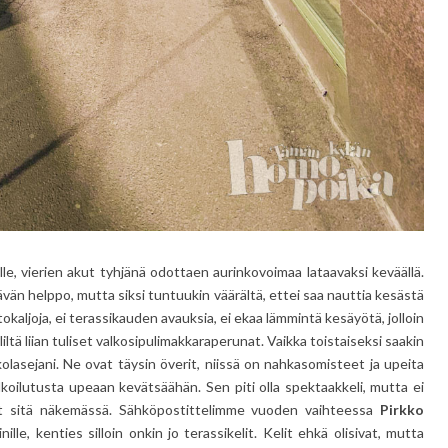
lle, vierien akut tyhjänä odottaen aurinkovoimaa lataavaksi keväällä.
ättävän helppo, mutta siksi tuntuukin väärältä, ettei saa nauttia kesästä
stokaljoja, ei terassikauden avauksia, ei ekaa lämmintä kesäyötä, jolloin
liltä liian tuliset valkosipulimakkaraperunat. Vaikka toistaiseksi saakin
olasejani. Ne ovat täysin överit, niissä on nahkasomisteet ja upeita
ulkoilutusta upeaan kevätsäähän. Sen piti olla spektaakkeli, mutta ei
lut sitä näkemässä. Sähköpostittelimme vuoden vaihteessa
Pirkko
le, kenties silloin onkin jo terassikelit. Kelit ehkä olisivat, mutta