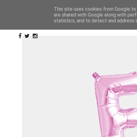
This site uses cookies from Google to d
are shared with Google along with perf
statistics, and to detect and address 