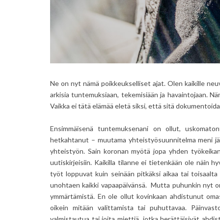
Ne on nyt nämä poikkeukselliset ajat. Olen kaikille neuvo
arkisia tuntemuksiaan, tekemisiään ja havaintojaan. Näm
Vaikka ei tätä elämää eletä siksi, että sitä dokumentoidaan
Ensimmäisenä tuntemuksenani on ollut, uskomatont
hetkahtanut – muutama yhteistyösuunnitelma meni jäihi
yhteistyön. Sain koronan myötä jopa yhden työkeikan, 
uutiskirjeisiin. Kaikilla tilanne ei tietenkään ole näin 
työt loppuvat kuin seinään pitkäksi aikaa tai toisaal
unohtaen kaikki vapaapäivänsä. Mutta puhunkin nyt om
ymmärtämistä. En ole ollut kovinkaan ahdistunut omast
oikein mitään valittamista tai puhuttavaa. Päinvastoi
valmistautua tai joita miettiä, jotka herättäisivät ahdi