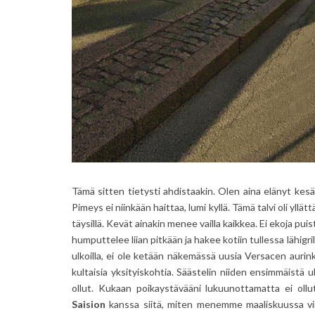
Tämä sitten tietysti ahdistaakin. Olen aina elänyt kesä
Pimeys ei niinkään haittaa, lumi kyllä. Tämä talvi oli yll
täysillä. Kevät ainakin menee vailla kaikkea. Ei ekoja pui
humputtelee liian pitkään ja hakee kotiin tullessa lähigril
ulkoilla, ei ole ketään näkemässä uusia Versacen aurink
kultaisia yksityiskohtia. Säästelin niiden ensimmäistä 
ollut. Kukaan poikaystävääni lukuunottamatta ei ol
Saision
kanssa siitä, miten menemme maaliskuussa viinil