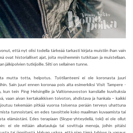
nut, että nyt olisi todella tärkeää tarkasti kirjata muistiin ihan vain
ä ovat historialliset ajat, joita myöhemmin tutkitaan ja muistellaan.
 jälkipolvien tutkijoille. Silti on sellainen tunne.
a mutta totta, helpotus. Työtilanteeni ei ole koronasta juuri
n. Sain juuri ennen koronaa pois alta esimerkiksi Visit Tampere -
kun tein Ping Helsingille ja Valtioneuvoston kanslialle kuvituksia
hyvä, vaan aivan kertakaikkisen toivoton, ahdistava ja hankala – kaikki
ta joutuu tekemään pitkää vuoroa toisensa perään terveys uhattuna
ista tunnoistani, en edes tavoittele koko maailman kuvaamista tai
a elämästäni. Edes terapiaan (Skype-yhteydellä, toki) ei ole ollut
n: ei ole mitään aikatauluja tai sovittuja menoja, joihin pitäisi
stusta tai jännitystä. Haluan uskoa, että pian tämä tyhjyys ja vapaus