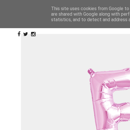
This site uses cookies from Google to d
are shared with Google along with perf
statistics, and to detect and address 