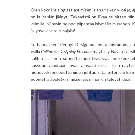
Olen koko Helsingissä asumiseni ajan (
melkein vuosi jo, aj
on kuitenkin jäänyt. Tekemistä on liikaa tai sitten nii
kulmilla, oli hyvin helppo piipahtaa käymään museoon. K
ja lyhyellä varoitusajalla!
En häpeäkseni tiennyt Designmuseosta käytännössä mitä
esillä
California: Designing Freedom
-näyttely. Näyttely esi
kalifornialaiseen suunnitteluun tiivistyvää poikkeuks
kasvuun vaaditaan, ovat vahvasti esillä. Tulin näyt
menestykseni puuttuminen johtuu siitä, etten ole kehit
googlet ja appletkin, miksei siis minunkin tulevat ideani.