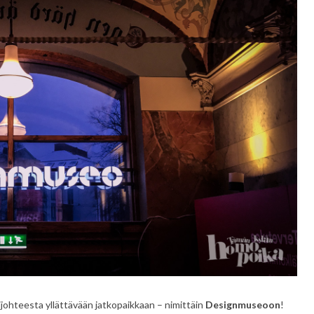
ijohteesta yllättävään jatkopaikkaan – nimittäin
Designmuseoon
!