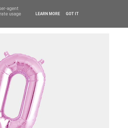
Tietosuojaseloste ›
Tietoa mainostajalle ›
user-agent
erate usage
LEARN MORE
GOT IT