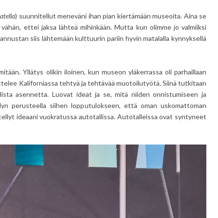
atella
) suunnitellut meneväni ihan pian kiertämään museoita. Aina se
n vähän, ettei jaksa lähteä mihinkään. Mutta kun olimme jo valmiiksi
annustan siis lähtemään kulttuurin pariin hyvin matalalla kynnyksellä
än. Yllätys olikin iloinen, kun museon yläkerrassa oli parhaillaan
ttelee Kaliforniassa tehtyä ja tehtävää muotoilutyötä. Siinä tutkitaan
ellista asennetta. Luovat ideat ja se, mitä niiden onnistumiseen ja
telyn perusteella siihen lopputulokseen, että oman uskomattoman
ellyt ideaani vuokratussa autotallissa. Autotalleissa ovat syntyneet