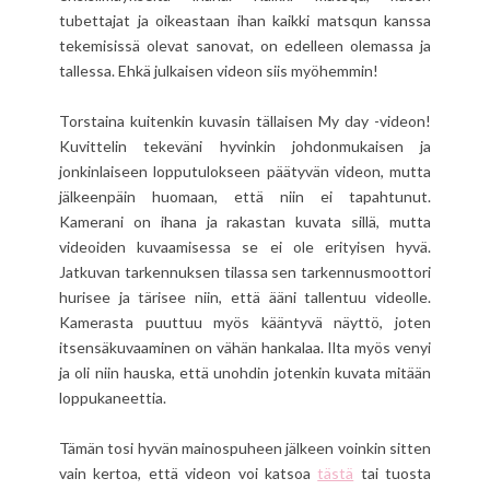
tubettajat ja oikeastaan ihan kaikki matsqun kanssa
tekemisissä olevat sanovat, on edelleen olemassa ja
tallessa. Ehkä julkaisen videon siis myöhemmin!
Torstaina kuitenkin kuvasin tällaisen My day -videon!
Kuvittelin tekeväni hyvinkin johdonmukaisen ja
jonkinlaiseen lopputulokseen päätyvän videon, mutta
jälkeenpäin huomaan, että niin ei tapahtunut.
Kamerani on ihana ja rakastan kuvata sillä, mutta
videoiden kuvaamisessa se ei ole erityisen hyvä.
Jatkuvan tarkennuksen tilassa sen tarkennusmoottori
hurisee ja tärisee niin, että ääni tallentuu videolle.
Kamerasta puuttuu myös kääntyvä näyttö, joten
itsensäkuvaaminen on vähän hankalaa. Ilta myös venyi
ja oli niin hauska, että unohdin jotenkin kuvata mitään
loppukaneettia.
Tämän tosi hyvän mainospuheen jälkeen voinkin sitten
vain kertoa, että videon voi katsoa
tästä
tai tuosta