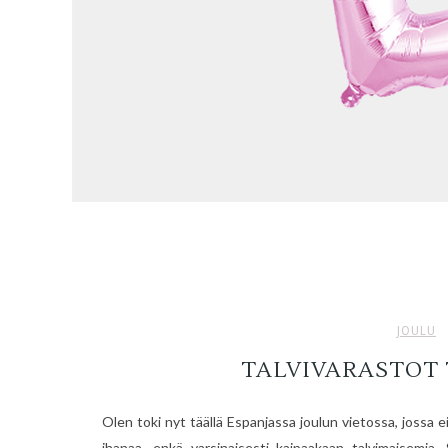
JOULU
TALVIVARASTOT
Olen toki nyt täällä Espanjassa joulun vietossa, jossa 
ihanaa, enkä varsinaisesti kaipaakaan talvimaisemia. S