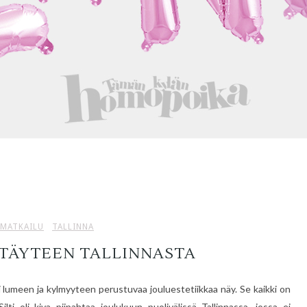
MATKAILU
TALLINNA
 TÄYTEEN TALLINNASTA
ei lumeen ja kylmyyteen perustuvaa jouluestetiikkaa näy. Se kaikki on
ilti oli kiva piipahtaa joulukuun puolivälissä Tallinnassa, jossa ei