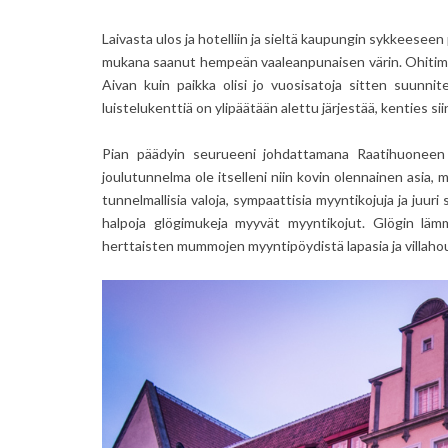
Laivasta ulos ja hotelliin ja sieltä kaupungin sykkeeseen 
mukana saanut hempeän vaaleanpunaisen värin. Ohitimm
Aivan kuin paikka olisi jo vuosisatoja sitten suunnite
luistelukenttiä on ylipäätään alettu järjestää, kenties siin
Pian päädyin seurueeni johdattamana Raatihuoneen a
joulutunnelma ole itselleni niin kovin olennainen asia, m
tunnelmallisia valoja, sympaattisia myyntikojuja ja juuri
halpoja glögimukeja myyvät myyntikojut. Glögin läm
herttaisten mummojen myyntipöydistä lapasia ja villaho