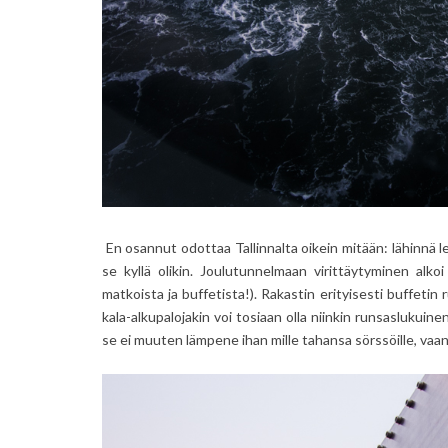
En osannut odottaa Tallinnalta oikein mitään: lähinnä le
se kyllä olikin. Joulutunnelmaan virittäytyminen alko
matkoista ja buffetista!). Rakastin erityisesti buffetin 
kala-alkupalojakin voi tosiaan olla niinkin runsaslukuinen
se ei muuten lämpene ihan mille tahansa sörssöille, vaa