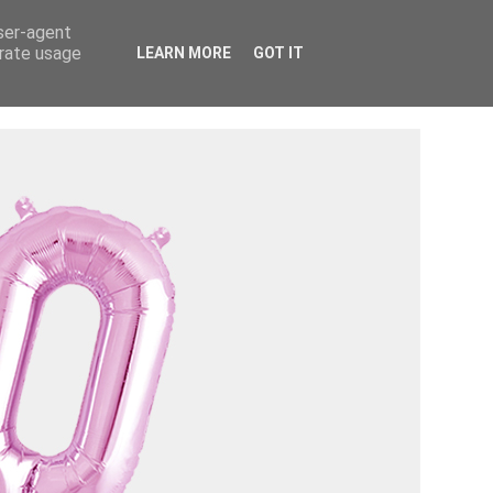
Tietosuojaseloste ›
Tietoa mainostajalle ›
user-agent
erate usage
LEARN MORE
GOT IT