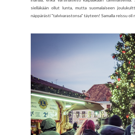
sielläkään ollut lunta, mutta suomalaiseen jouluku
näppärästi "talvivarastonsa" täyteen! Samalla reissu oli