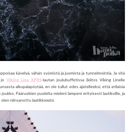
ppoisaa kävelyä, vähän syömistä ja juomista ja tunnelmointia. Ja sitä
i jo
Viking Line XPRS
-lautan joulubuffetissa (kiitos Viking Linelle
runsasta alkupalapöytää, en ole tullut edes ajatelleeksi, että erilaisia
 joukko. Pääruokien puolelta mieleni lämpeni erityisesti laatikoille, ja
n olen niinsanottu
laatikkonatsi
.