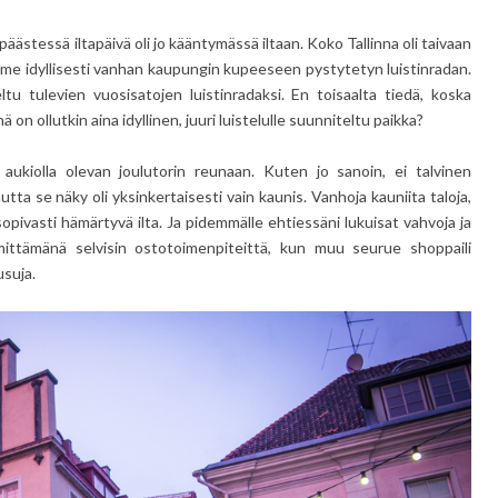
päästessä iltapäivä oli jo kääntymässä iltaan. Koko Tallinna oli taivaan
e idyllisesti vanhan kaupungin kupeeseen pystytetyn luistinradan.
ltu tulevien vuosisatojen luistinradaksi. En toisaalta tiedä, koska
ä on ollutkin aina idyllinen, juuri luistelulle suunniteltu paikka?
ukiolla olevan joulutorin reunaan. Kuten jo sanoin, ei talvinen
utta se näky oli yksinkertaisesti vain kaunis. Vanhoja kauniita taloja,
 sopivasti hämärtyvä ilta. Ja pidemmälle ehtiessäni lukuisat vahvoja ja
mittämänä selvisin ostotoimenpiteittä, kun muu seurue shoppaili
usuja.