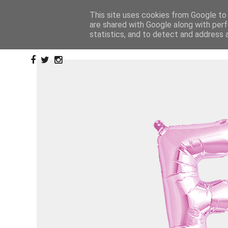
This site uses cookies from Google to d
are shared with Google along with perf
statistics, and to detect and address 