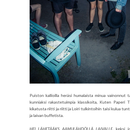
Puiston kallioilla heräsi humalaista minua vainonnut t
kunniaksi rakastetuimpia klassikoita, Kuten Paperi T
kikatusta riitti ja riitti ja Loiri-tulkintoihin taisi kulua t
ja laivan buffetista.
HEI LÄHETÄÄKS AAMULÄHDÖLLÄ LAIVALLE
, keksi 