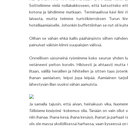
Soittelimme vielä nollakakkoseen, että katsotteko ett
kotona ja lähdimme matkaan. Terminaalissa kävi ilmi r
laivasta, mutta teimme turistikierroksen Turun l
hotelliaamiaiselle. Johonkin buffettiinhan se nyt oli kuiten
Olihan se vähän ehkä kallis päähänpisto siihen nähden
painuivat väkisin kiinni suupalojen välissä.
Onnellisen väsyneinä ryömimme koko seurue yhden luo. 
vetäneeni peiton korviin. Hikisesti ja ahtaasti mutta
iltaan, välillä heräillen ja hihitellen ja sitten taas jote
ihanan aamiaisen, leipoi jopa leipää. Aamiainen tarjoil
lähestyvän illan vuoksi vähän aamuista.
Ja samalla tajusin, että aivan, heinäkuun vika,
huomenna
Tällaisena kesäyönä
-kokemus olla. Tänään on vain ollut va
niin ihanaa. Ihana kesä, ihana kesäyö, ihanat ja parhaat r
siis ole massa yksilöllisessä harhassa, vaan kyseessä on