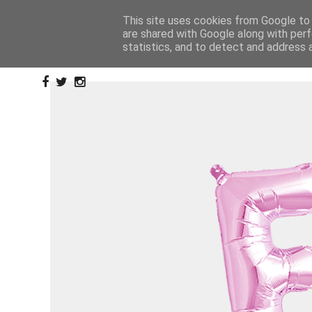
This site uses cookies from Google to d
are shared with Google along with perf
statistics, and to detect and address 