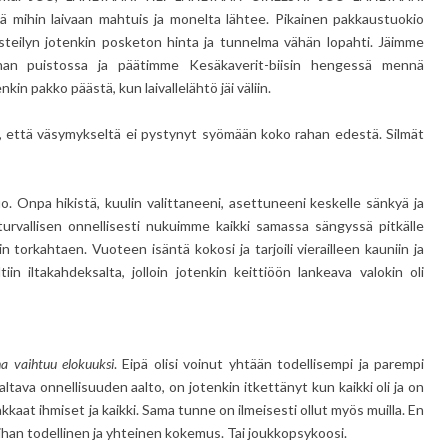
ä mihin laivaan mahtuis ja monelta lähtee. Pikainen pakkaustuokio
isteilyn jotenkin posketon hinta ja tunnelma vähän lopahti. Jäimme
innan puistossa ja päätimme Kesäkaverit-biisin hengessä mennä
kin pakko päästä, kun laivallelähtö jäi väliin.
, että väsymykseltä ei pystynyt syömään koko rahan edestä. Silmät
Onpa hikistä, kuulin valittaneeni, asettuneeni keskelle sänkyä ja
 turvallisen onnellisesti nukuimme kaikki samassa sängyssä pitkälle
nkin torkahtaen. Vuoteen isäntä kokosi ja tarjoili vierailleen kauniin ja
tiin iltakahdeksalta, jolloin jotenkin keittiöön lankeava valokin oli
 vaihtuu elokuuksi
. Eipä olisi voinut yhtään todellisempi ja parempi
ltava onnellisuuden aalto, on jotenkin itkettänyt kun kaikki oli ja on
akkaat ihmiset ja kaikki. Sama tunne on ilmeisesti ollut myös muilla. En
 ihan todellinen ja yhteinen kokemus. Tai joukkopsykoosi.