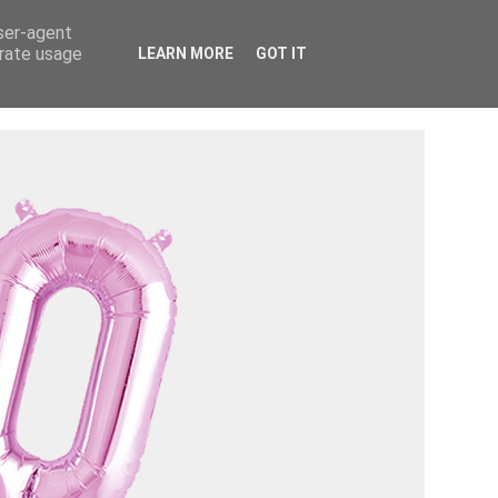
Tietosuojaseloste ›
Tietoa mainostajalle ›
user-agent
erate usage
LEARN MORE
GOT IT