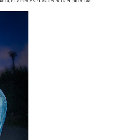
mättä, että minne se tarkalleenottaen piti ottaa.