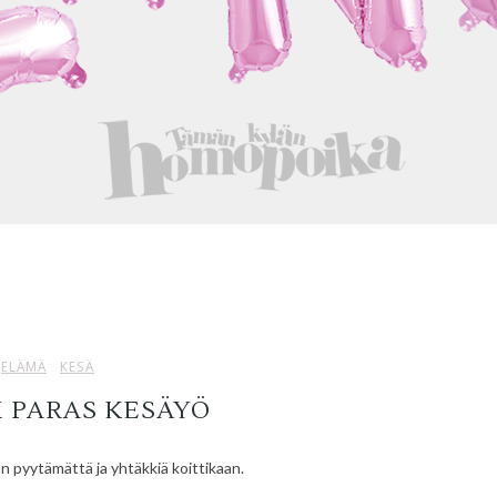
ELÄMÄ
KESÄ
 PARAS KESÄYÖ
n pyytämättä ja yhtäkkiä koittikaan.