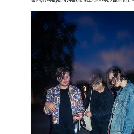
tätä nyt tähän jätetä vaan se otetaan mukaan
, vaadin tietä