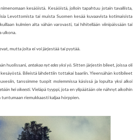
nimenomaan kesäöistä. Kesäöistä, jolloin tapahtuu jotain tavallista,
aisia Levottomista tai muista Suomen kesää kuvaavista kotimaisista
lkuillaan kulmien alta vähän varovasti, tai hihitellään viinipäissään tai
a ulkona.
vat, mutta joita ei voi järjestää tai pyytää.
ähän huolissani,
antakaa nyt edes yksi yö
. Sitten järjestin bileet, joissa oli
kesäyöstä. Bileistä lähdettiin tottakai baariin. Yleensähän kotibileet
uxesiin, tanssimme tuopit molemmissa käsissä ja lopulta yksi alkoi
etään hei oikeesti
. Vieläpä tyyppi, jota en ylipäätään ole nähnyt aikoihin
kun tuntumaan riemukkaasti kaljaa hörppien.