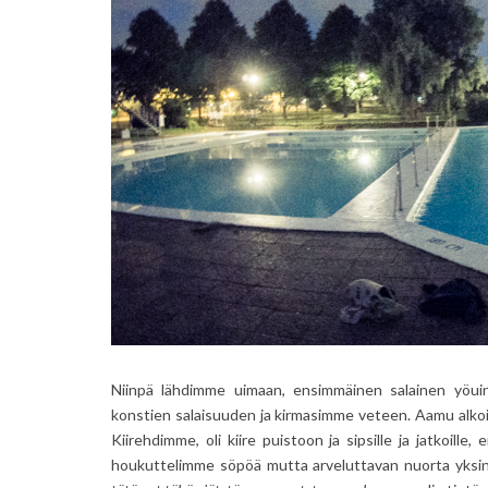
Niinpä lähdimme uimaan, ensimmäinen salainen yöui
konstien salaisuuden ja kirmasimme veteen. Aamu alkoi j
Kiirehdimme, oli kiire puistoon ja sipsille ja jatkoille
houkuttelimme söpöä mutta arveluttavan nuorta yksin