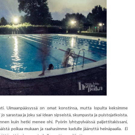
nti. Uimaanpääsyssä on omat konstinsa, mutta lopulta keksimme
o sarastaa ja joku sai idean sipseistä, skumpasta ja puistojatkoista.
, ennen kuin hetki menee ohi. Pyörin lyhtypylväissä paljettitakissani,
äistä poikaa mukaan ja raahasimme kadulle jäänyttä heinäpaalia.
Ei