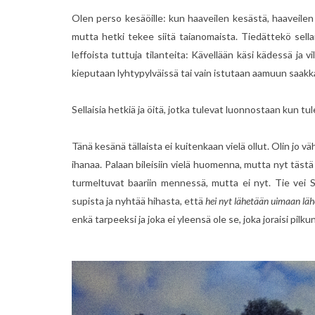
Olen perso kesäöille: kun haaveilen kesästä, haaveilen 
mutta hetki tekee siitä taianomaista. Tiedättekö sell
leffoista tuttuja tilanteita: Kävellään käsi kädessä ja vi
kieputaan lyhtypylväissä tai vain istutaan aamuun saakk
Sellaisia hetkiä ja öitä, jotka tulevat luonnostaan kun tule
Tänä kesänä tällaista ei kuitenkaan vielä ollut. Olin jo v
ihanaa. Palaan bileisiin vielä huomenna, mutta nyt tästä 
turmeltuvat baariin mennessä, mutta ei nyt. Tie vei S
supista ja nyhtää hihasta, että
hei nyt lähetään uimaan läh
enkä tarpeeksi ja joka ei yleensä ole se, joka joraisi pil