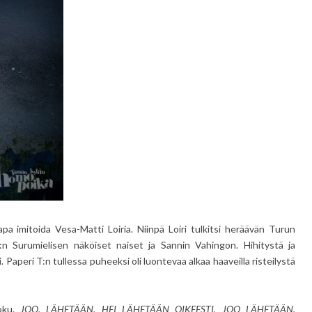
apa imitoida Vesa-Matti Loiria. Niinpä Loiri tulkitsi heräävän Turun
:n Surumielisen näköiset naiset ja Sannin Vahingon. Hihitystä ja
unti. Paperi T:n tullessa puheeksi oli luontevaa alkaa haaveilla risteilystä
joku.
JOO, LÄHETÄÄN. HEI LÄHETÄÄN OIKEESTI. JOO LÄHETÄÄN.