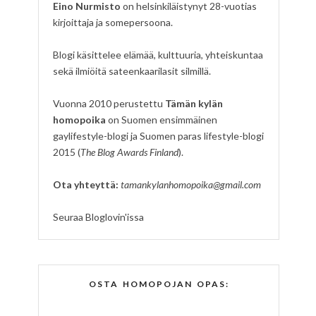
Eino Nurmisto
on helsinkiläistynyt 28-vuotias
kirjoittaja ja somepersoona.
Blogi käsittelee elämää, kulttuuria, yhteiskuntaa
sekä ilmiöitä sateenkaarilasit silmillä.
Vuonna 2010 perustettu
Tämän kylän
homopoika
on Suomen ensimmäinen
gaylifestyle-blogi ja Suomen paras lifestyle-blogi
2015 (
The Blog Awards Finland
).
Ota yhteyttä:
tamankylanhomopoika@gmail.com
Seuraa Bloglovin'issa
OSTA HOMOPOJAN OPAS: