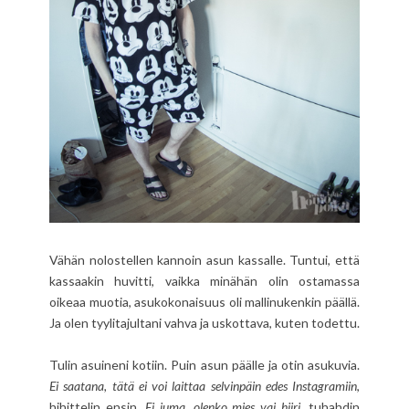
Vähän nolostellen kannoin asun kassalle. Tuntui, että
kassaakin huvitti, vaikka minähän olin ostamassa
oikeaa muotia, asukokonaisuus oli mallinukenkin päällä.
Ja olen tyylitajultani vahva ja uskottava, kuten todettu.
Tulin asuineni kotiin. Puin asun päälle ja otin asukuvia.
Ei saatana, tätä ei voi laittaa selvinpäin edes Instagramiin
,
hihittelin ensin.
Ei juma, olenko mies vai hiiri
, tuhahdin