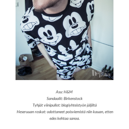
Asu: H&M
Sandaalit: Birkenstock
Tyhjät viinipullot: blogiyhteistyön jäljiltä
Heseruuan roskat: odottaneet poisviemistä niin kauan, etten
edes kehtaa sanoa.