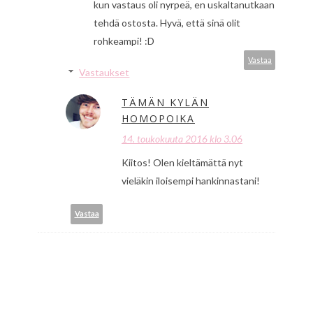
kun vastaus oli nyrpeä, en uskaltanutkaan
tehdä ostosta. Hyvä, että sinä olit
rohkeampi! :D
Vastaa
Vastaukset
TÄMÄN KYLÄN
HOMOPOIKA
14. toukokuuta 2016 klo 3.06
Kiitos! Olen kieltämättä nyt
vieläkin iloisempi hankinnastani!
Vastaa