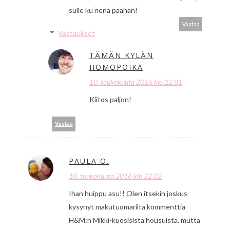
sulle ku nenä päähän!
Vastaa
Vastaukset
TÄMÄN KYLÄN
HOMOPOIKA
10. toukokuuta 2016 klo 22.01
Kiitos paljon!
Vastaa
PAULA O.
10. toukokuuta 2016 klo 22.02
Ihan huippu asu!! Olen itsekin joskus
kysynyt makutuomarilta kommenttia
H&M:n Mikki-kuosisista housuista, mutta