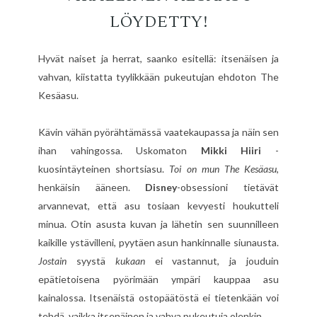
LÖYDETTY!
Hyvät naiset ja herrat, saanko esitellä: itsenäisen ja
vahvan, kiistatta tyylikkään pukeutujan ehdoton The
Kesäasu.
Kävin vähän pyörähtämässä vaatekaupassa ja näin sen
ihan vahingossa. Uskomaton
Mikki Hiiri
-
kuosintäyteinen shortsiasu.
Toi on mun The Kesäasu
,
henkäisin ääneen.
Disney
-obsessioni tietävät
arvannevat, että asu tosiaan kevyesti houkutteli
minua. Otin asusta kuvan ja lähetin sen suunnilleen
kaikille ystävilleni, pyytäen asun hankinnalle siunausta.
Jostain
syystä
kukaan
ei vastannut, ja jouduin
epätietoisena pyörimään ympäri kauppaa asu
kainalossa. Itsenäistä ostopäätöstä ei tietenkään voi
tehdä, vaikka itsenäinen ja vahva pukeutuja olenkin.