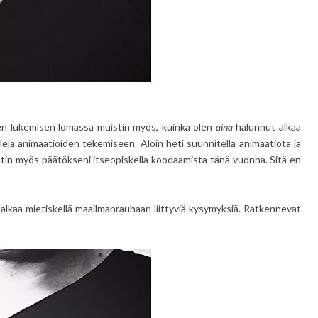
ojen lukemisen lomassa muistin myös, kuinka olen
aina
halunnut alkaa
aleja animaatioiden tekemiseen. Aloin heti suunnitella animaatiota ja
stin myös päätökseni itseopiskella koodaamista tänä vuonna. Sitä en
 alkaa mietiskellä maailmanrauhaan liittyviä kysymyksiä. Ratkennevat