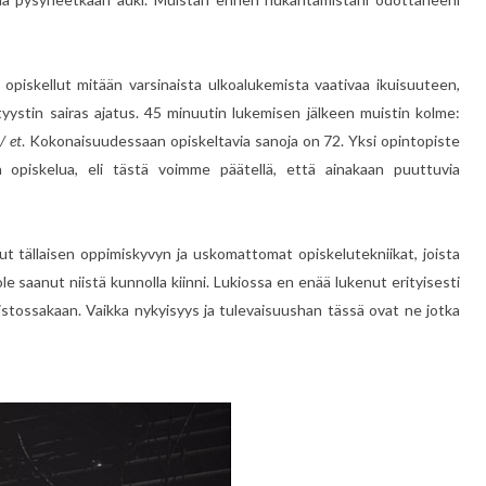
opiskellut mitään varsinaista ulkoalukemista vaativaa ikuisuuteen,
 tyystin sairas ajatus. 45 minuutin lukemisen jälkeen muistin kolme:
/ et
. Kokonaisuudessaan opiskeltavia sanoja on 72. Yksi opintopiste
opiskelua, eli tästä voimme päätellä, että ainakaan puuttuvia
t tällaisen oppimiskyvyn ja uskomattomat opiskelutekniikat, joista
le saanut niistä kunnolla kiinni. Lukiossa en enää lukenut erityisesti
istossakaan. Vaikka nykyisyys ja tulevaisuushan tässä ovat ne jotka