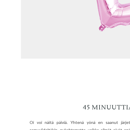
45 MINUUTTI
Oi voi näitä päiviä. Yhtenä yönä en saanut järje
aamuviideltäkin, nukahtamatta, vaikka silmät eivät 