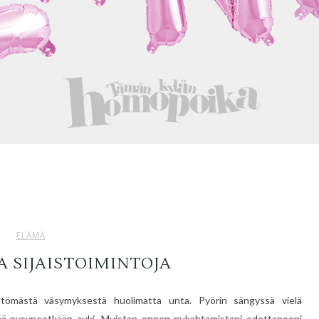
ELÄMÄ
A SIJAISTOIMINTOJA
ttömästä väsymyksestä huolimatta unta. Pyörin sängyssä vielä
enää pysyneetkään auki. Muistan ennen nukahtamistani odottaneeni