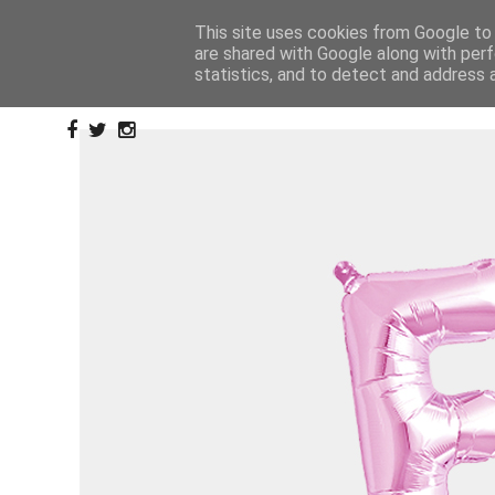
This site uses cookies from Google to d
are shared with Google along with perf
statistics, and to detect and address 