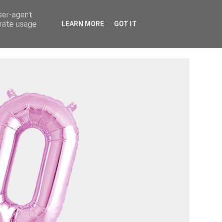
Tietosuojaseloste ›
Tietoa mainostajalle ›
user-agent
erate usage
LEARN MORE
GOT IT