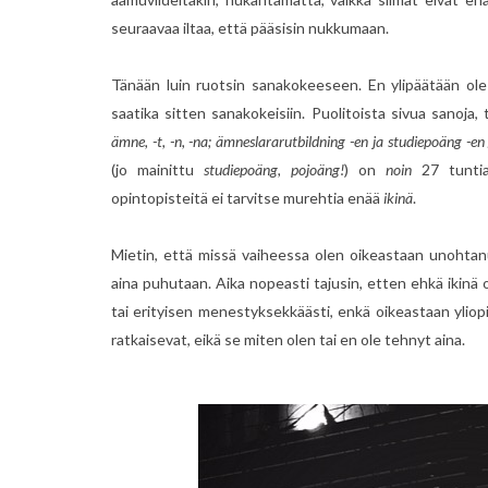
seuraavaa iltaa, että pääsisin nukkumaan.
Tänään luin ruotsin sanakokeeseen. En ylipäätään ole 
saatika sitten sanakokeisiin. Puolitoista sivua sanoja,
ämne, -t, -n, -na; ämneslararutbildning -en ja studiepoäng -en 
(jo mainittu
studiepoäng, pojoäng!
) on
noin
27 tuntia 
opintopisteitä ei tarvitse murehtia enää
ikinä
.
Mietin, että missä vaiheessa olen oikeastaan unohtanu
aina puhutaan. Aika nopeasti tajusin, etten ehkä ikinä o
tai erityisen menestyksekkäästi, enkä oikeastaan yliop
ratkaisevat, eikä se miten olen tai en ole tehnyt aina.