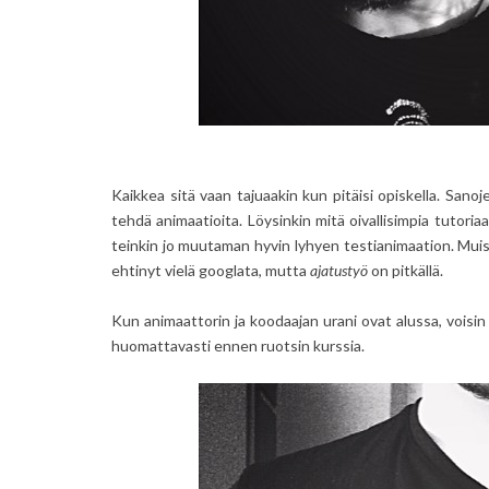
Kaikkea sitä vaan tajuaakin kun pitäisi opiskella. San
tehdä animaatioita. Löysinkin mitä oivallisimpia tutoria
teinkin jo muutaman hyvin lyhyen testianimaation. Mui
ehtinyt vielä googlata, mutta
ajatustyö
on pitkällä.
Kun animaattorin ja koodaajan urani ovat alussa, voisin
huomattavasti ennen ruotsin kurssia.