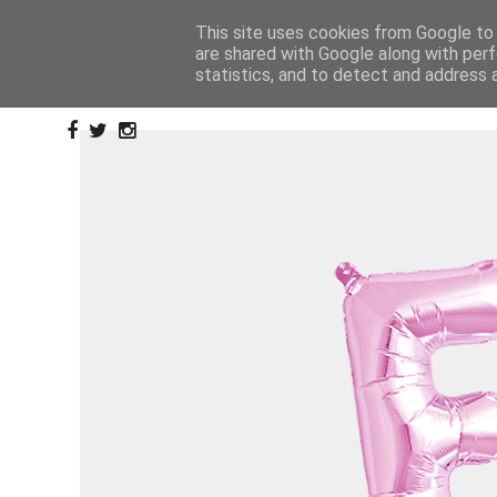
This site uses cookies from Google to d
are shared with Google along with perf
statistics, and to detect and address 