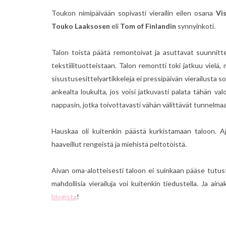
Toukon nimipäivään sopivasti vierailin eilen osana
Vi
Touko Laaksosen
eli
Tom of Finlandin
synnyinkoti.
Talon toista päätä remontoivat ja asuttavat suunnitte
tekstiilituotteistaan. Talon remontti toki jatkuu vielä,
sisustusesittelyartikkeleja ei pressipäivän vierailusta s
ankealta loukulta, jos voisi jatkuvasti palata tähän v
nappasin, jotka toivottavasti vähän välittävät tunnelmaa
Hauskaa oli kuitenkin päästä kurkistamaan taloon. Aja
haaveillut rengeistä ja miehistä peltotöistä.
Aivan oma-alotteisesti taloon ei suinkaan pääse tutus
mahdollisia vierailuja voi kuitenkin tiedustella. Ja ai
blogista
!