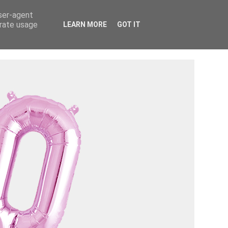
Tietosuojaseloste ›
Tietoa mainostajalle ›
user-agent
erate usage
LEARN MORE
GOT IT