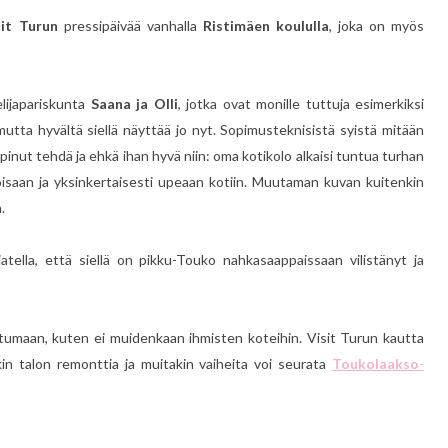
sit Turun
pressipäivää vanhalla
Ristimäen koululla
, joka on myös
lijapariskunta
Saana ja Olli
, jotka ovat monille tuttuja esimerkiksi
 mutta hyvältä siellä näyttää jo nyt. Sopimusteknisistä syistä mitään
opinut tehdä ja ehkä ihan hyvä niin: oma kotikolo alkaisi tuntua turhan
aloisaan ja yksinkertaisesti upeaan kotiin. Muutaman kuvan kuitenkin
.
tella, että siellä on pikku-Touko nahkasaappaissaan vilistänyt ja
tumaan, kuten ei muidenkaan ihmisten koteihin. Visit Turun kautta
nakin talon remonttia ja muitakin vaiheita voi seurata
Toukolaakso
-