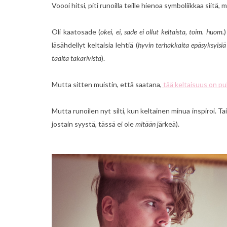
Voooi hitsi, piti runoilla teille hienoa symboliikkaa siitä,
Oli kaatosade (
okei, ei, sade ei ollut keltaista, toim. huom.
)
läsähdellyt keltaisia lehtiä (
hyvin terhakkaita epäsyksyisiä k
täältä takarivistä
).
Mutta sitten muistin, että saatana,
tää keltaisuus on pu
Mutta runoilen nyt silti, kun keltainen minua inspiroi. Tai 
jostain syystä, tässä ei ole
mitään
järkeä).