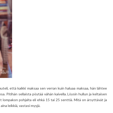
uteli, että kaikki maksaa sen verran kuin haluaa maksaa, hän lähtee
. Pitihän sellaista pöytää vähän kaivella. Löysin hullun ja keltaisen
ot lompakon pohjalta eli ehkä 15 tai 25 senttiä. Mitä on ärsyttävät ja
 aina leikkiä, vastasi myyjä.