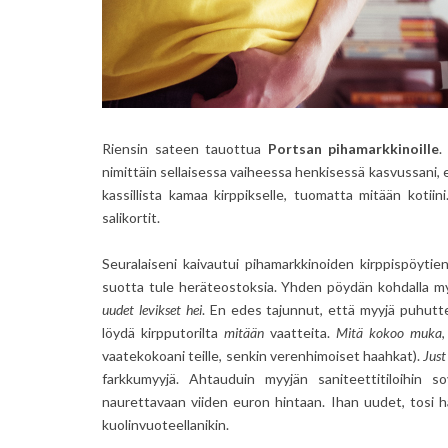
Riensin sateen tauottua
Portsan pihamarkkinoille
.
nimittäin sellaisessa vaiheessa henkisessä kasvussani, et
kassillista kamaa kirppikselle, tuomatta mitään kotiini
salikortit.
Seuralaiseni kaivautui pihamarkkinoiden kirppispöytien
suotta tule heräteostoksia. Yhden pöydän kohdalla my
uudet levikset hei
. En edes tajunnut, että myyjä puhut
löydä kirpputorilta
mitään
vaatteita.
Mitä kokoo muka
,
vaatekokoani teille, senkin verenhimoiset haahkat).
Jus
farkkumyyjä. Ahtauduin myyjän saniteettitiloihin s
naurettavaan viiden euron hintaan. Ihan uudet, tosi ha
kuolinvuoteellanikin.