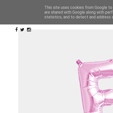
This site uses cookies from Google to d
are shared with Google along with perf
statistics, and to detect and address 