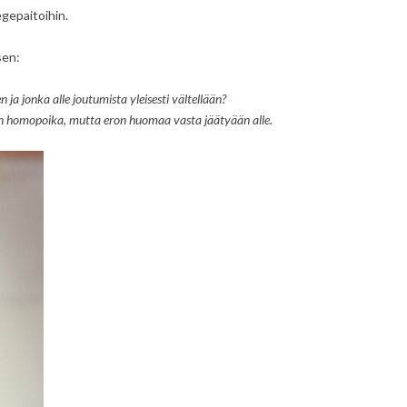
legepaitoihin.
sen:
n ja jonka alle joutumista yleisesti vältellään?
än homopoika, mutta eron huomaa vasta jäätyään alle.