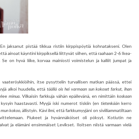
 En jaksanut pistää tikkua ristiin kirppispöytiä kohnatakseni. Olen
tä ainoat käyntini kirppiksellä liittyvät siihen, että raahaan 2-6 Ikea-
. Se on hyvä liike, korvaa mainiosti voimistelun ja kalliit jumpat ja
 vaateröykkiöihin, itse pysyttelin turvallisen matkan päässä, ettei
yjä alkoi huudella, että
täällä ois hei varmaan sun kokoset farkut, ihan
telee
minua
. Vilkaisin farkkuja vähän epäilevänä, en nimittäin
koskaan
 kysyin haastavasti. Myyjä iski numerot tiskiin (en
tietenkään
kerro
t mun kokoo
, ällistyin. Kävi ilmi, että farkkumyyjäni on siviiliammatiltaan
ovittelemaan. Piukeet ja hyvännäköiset oli pöksyt. Kotiutin ne
lvat ja elämäni ensimmäiset Levikset. Iloitsen niistä varmaan vielä