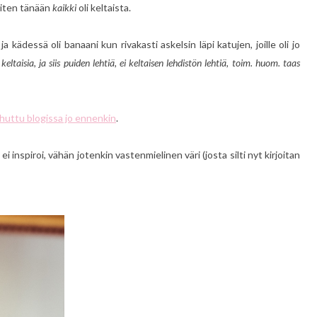
 miten tänään
kaikki
oli keltaista.
 ja kädessä oli banaani kun rivakasti askelsin läpi katujen, joille oli jo
eltaisia, ja siis puiden lehtiä, ei keltaisen lehdistön lehtiä, toim. huom. taas
huttu blogissa jo ennenkin
.
ei inspiroi, vähän jotenkin vastenmielinen väri (josta silti nyt kirjoitan