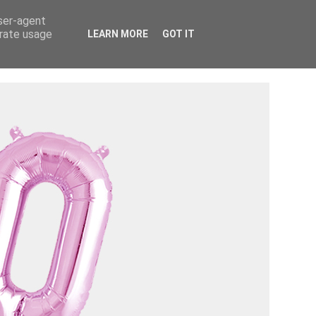
Tietosuojaseloste ›
Tietoa mainostajalle ›
user-agent
erate usage
LEARN MORE
GOT IT