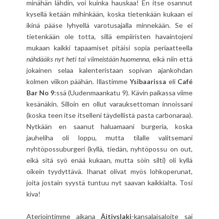
minähän lähdin, voi kuinka hauskaa! En itse osannut
kysellä ketään mihinkään, koska tietenkään kukaan ei
ikinä pääse lyhyellä varotusajalla minnekään. Se ei
tietenkään ole totta, sillä empiiristen havaintojeni
mukaan kaikki tapaamiset pitäisi sopia periaatteella
nähdääks nyt heti tai viimeistään huomenna
, eikä niin että
jokainen selaa kalenteristaan sopivan ajankohdan
kolmen viikon päähän. Illastimme
Ysibaarissa
eli
Café
Bar No 9
:ssä (Uudenmaankatu 9). Kävin paikassa viime
kesänäkin. Silloin en ollut varauksettoman innoissani
(koska teen itse itselleni täydellistä pasta carbonaraa).
Nytkään en saanut haluamaani burgeria, koska
jauheliha oli loppu, mutta tilalle valitsemani
nyhtöpossuburgeri (kyllä, tiedän, nyhtöpossu on out,
eikä sitä syö enää kukaan, mutta söin silti) oli kyllä
oikein tyydyttävä. Ihanat olivat myös lohkoperunat,
joita jostain syystä tuntuu nyt saavan kaikkialta. Tosi
kiva!
Ateriointimme aikana
Äitiyslaki
-kansalaisaloite sai