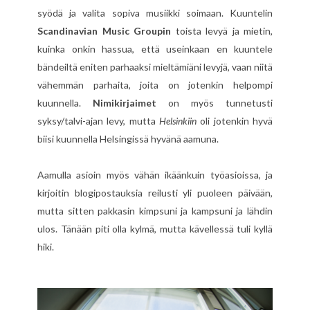
syödä ja valita sopiva musiikki soimaan. Kuuntelin
Scandinavian Music Groupin
toista levyä ja mietin,
kuinka onkin hassua, että useinkaan en kuuntele
bändeiltä eniten parhaaksi mieltämiäni levyjä, vaan niitä
vähemmän parhaita, joita on jotenkin helpompi
kuunnella.
Nimikirjaimet
on myös tunnetusti
syksy/talvi-ajan levy, mutta
Helsinkiin
oli jotenkin hyvä
biisi kuunnella Helsingissä hyvänä aamuna.
Aamulla asioin myös vähän ikäänkuin työasioissa, ja
kirjoitin blogipostauksia reilusti yli puoleen päivään,
mutta sitten pakkasin kimpsuni ja kampsuni ja lähdin
ulos. Tänään piti olla kylmä, mutta kävellessä tuli kyllä
hiki.