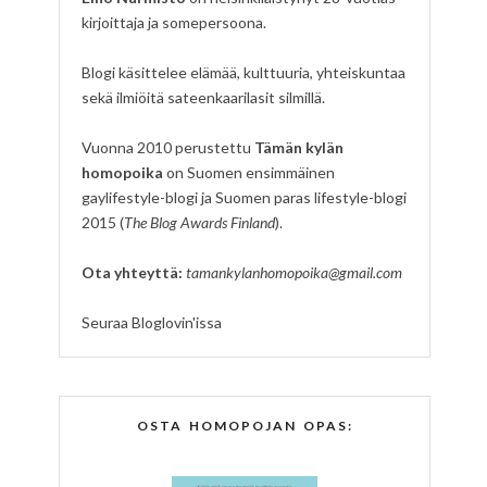
kirjoittaja ja somepersoona.
Blogi käsittelee elämää, kulttuuria, yhteiskuntaa
sekä ilmiöitä sateenkaarilasit silmillä.
Vuonna 2010 perustettu
Tämän kylän
homopoika
on Suomen ensimmäinen
gaylifestyle-blogi ja Suomen paras lifestyle-blogi
2015 (
The Blog Awards Finland
).
Ota yhteyttä:
tamankylanhomopoika@gmail.com
Seuraa Bloglovin'issa
OSTA HOMOPOJAN OPAS: