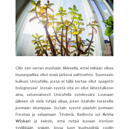
Olin sen verran myöhään liikkeellä, ettei mikään oikea
lounaspaikka ollut enää järkevä vaihtoehto. Suuntasin
kulkuni Unicafelle, jossa ei tällä kertaa ollut spagetti
bolognesea! Jostain syystä sitä on ollut lähestulkoon
aina, satunnaisesti Unicafella syödessäni. Lounaan
jälkeen oli vielä tyhjää aikaa, joten istahdin terassille
juomaan skumppaa. Jostain syystä päädyin juomaan
Fresitaa ja selaamaan Tinderiä. Radiosta soi
Arttu
Wiskari
ja keksin, että nytpä kuvaan ironisen
tyylikkään snäpin, jossa juon kuohuviiniä coolin