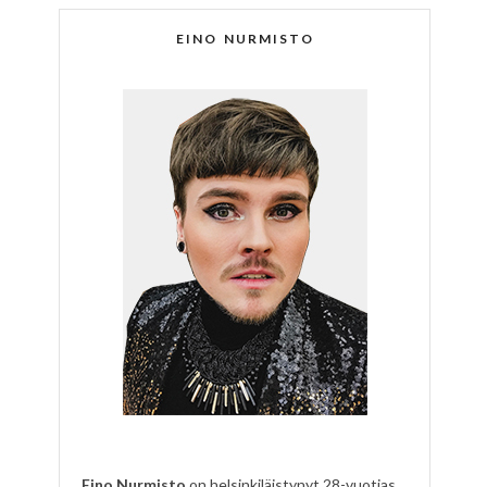
EINO NURMISTO
Eino Nurmisto
on helsinkiläistynyt 28-vuotias